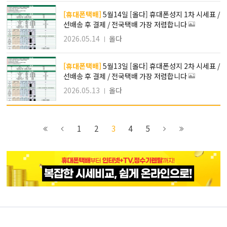
[휴대폰택배]
5월14일 [올다] 휴대폰성지 1차 시세표 /
선배송 후 결제 / 전국택배 가장 저렴합니다
2026.05.14
올다
[휴대폰택배]
5월13일 [올다] 휴대폰성지 2차 시세표 /
선배송 후 결제 / 전국택배 가장 저렴합니다
2026.05.13
올다
이전
2
4
8
1
2
3
4
5
블록으로
페이지로
페이지로
페이지로