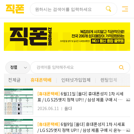
부산
양산
김해
울산
다름
검색
홈페이지
홈페이지
홈페이지
홈페이지
제작
제작
제작
제작
피코소프트
피코소프트
피코소프트
피코소프트
전체글
휴대폰택배
인터넷가입업체
렌탈업체
[휴대폰택배]
6월11일 [올다] 휴대폰성지 1차 시세
표 / LG S25엣지 정책 UP!! / 삼성 제품 구매 시 온누
리 상품 지급 / 전국 택배 가장 저렴합니다
2026.06.11
올다
[휴대폰택배]
6월9일 [올다] 휴대폰성지 1차 시세표
/ LG S25엣지 정책 UP!! / 삼성 제품 구매 시 온누리