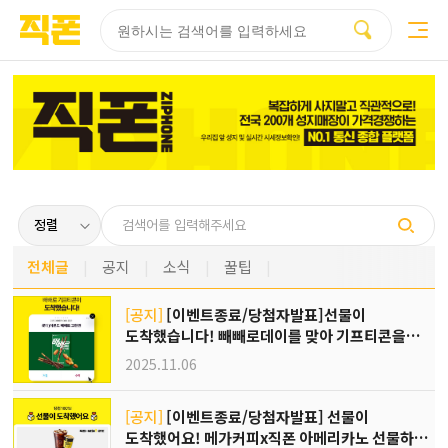
부산
양산
김해
울산
다름
검색
홈페이지
홈페이지
홈페이지
홈페이지
제작
제작
제작
제작
피코소프트
피코소프트
피코소프트
피코소프트
전체글
공지
소식
꿀팁
[공지]
[이벤트종료/당첨자발표]선물이
도착했습니다! 빼빼로데이를 맞아 기프티콘을
전해드려요🍫
2025.11.06
[공지]
[이벤트종료/당첨자발표] 선물이
도착했어요! 메가커피x직폰 아메리카노 선물하기