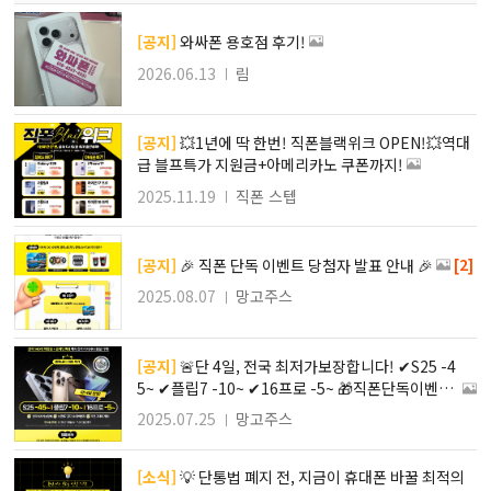
[공지]
와싸폰 용호점 후기!
2026.06.13
림
[공지]
💥1년에 딱 한번! 직폰블랙위크 OPEN!💥역대
급 블프특가 지원금+아메리카노 쿠폰까지!
2025.11.19
직폰 스텝
[2]
[공지]
🎉 직폰 단독 이벤트 당첨자 발표 안내 🎉
2025.08.07
망고주스
[공지]
🚨단 4일, 전국 최저가보장합니다! ✔︎S25 -4
5~ ✔︎플립7 -10~ ✔︎16프로 -5~ 🎁직폰단독이벤트
(총 350만상당)
2025.07.25
망고주스
[소식]
💡 단통법 폐지 전, 지금이 휴대폰 바꿀 최적의