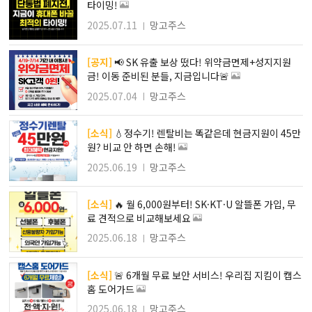
타이밍!
2025.07.11
망고주스
[공지]
📢 SK 유출 보상 떴다! 위약금면제+성지지원
금! 이동 준비된 분들, 지금입니다🚨
2025.07.04
망고주스
[소식]
💧정수기! 렌탈비는 똑같은데 현금지원이 45만
원? 비교 안 하면 손해!
2025.06.19
망고주스
[소식]
🔥 월 6,000원부터! SK·KT·U 알뜰폰 가입, 무
료 견적으로 비교해보세요
2025.06.18
망고주스
[소식]
🚨 6개월 무료 보안 서비스! 우리집 지킴이 캡스
홈 도어가드
2025.06.18
망고주스