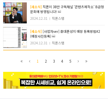
[새소식]
직폰이 38만 구독채널 '콘텐츠제작소' B급청
문회에 방영됩니다!
2024.12.31
직폰스탭
[새소식]
[사업자ver] 휴대폰성지 매장 등록방법#2
(매장사진등록)
2024.12.31
직폰스탭
이전
이전
2
다음
1
2
3
4
5
블록으로
페이지로
페이지로
블록으로