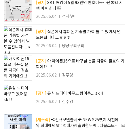
[공지]
SKT 해킹에 5월 93만명 번호이동…단통법 시
행 이후 최다
2025.06.04
성지찾아
[공지]
직폰에서 휴대폰 기종별 가격 볼 수 있어서 넘
도움됩니다....ㅎㅎㅎ
2025.06.04
냥냥구리구리
[공지]
아 아이폰16으로 바꾸실 분들 지금이 절호의 기
회에요..!!
2025.06.02
김주양
[공지]
유심 드디어 바꾸고 왔어용... sk !!
2025.06.02
김주양
[새소식]
📢신규모델출시📢 NEW S25엣지 사전예
약 최대혜택💯 #역대가장슬림한두께 #더블스토리