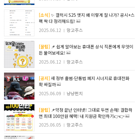
[소식]
✨ 갤럭시 S25 엣지 왜 이렇게 잘 나가? 공시+스
펙 싹 다 정리해드림!
2025.06.12
망고주스
[꿀팁]
📌 쉽게 알아보는 휴대폰 상식 직폰에게 무엇이
든 물어보세요!
2025.06.12
망고주스
[공지]
새 정부 출범·단통법 폐지 시너지로 휴대전화
확 싸질까
2025.06.09
냥냥펀치
[꿀팁]
📌약정 끝난 인터넷! 그대로 두면 손해! 결합하
면 최대 100만원 혜택! 내 지원금 확인하기👉👉
2025.06.05
망고주스