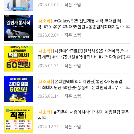
지 #비밀지원금💸💸
2025.04.04
직폰 스텝
[새소식]
📌Galaxy S25 일반개통 시작,역대급 혜
택! #30~@@ #최대85만원 #동종업계최대지원금
#역대급차비 💯‼️
2025.02.04
직폰 스텝
[새소식]
[사전예약종료]💥갤럭시 S25 사전예약,역대
급 혜택! #최대75만원 #역대급차비 #가격확정💯💥
2025.01.31
직폰 스텝
[새소식]
[온라인택배 최대지원금]통신3사 동종업
계 최대지원금 60만원~@@‼️ #온라인택배 #무부
가 #조건없음💥💥
2025.01.14
직폰 스텝
[새소식]
🔥직폰이 처음이시라면? 성지 이용꿀팁 필독
🔥
2024.12.31
직폰 스텝