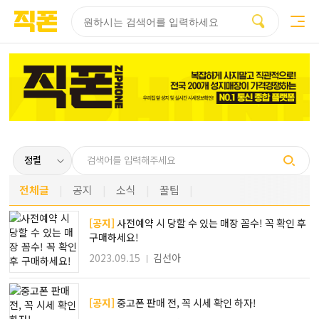
부산
양산
김해
울산
부산
양산
울산
김해
검색
홈페이지
홈페이지
홈페이지
홈페이지
검색엔진
검색엔진
검색엔진
검색엔진
제작
제작
제작
제작
최적화
최적화
최적화
최적화
피코소프트
피코소프트
피코소프트
피코소프트
피코소프트
피코소프트
피코소프트
피코소프트
전체글
공지
소식
꿀팁
[공지]
사전예약 시 당할 수 있는 매장 꼼수! 꼭 확인 후
구매하세요!
2023.09.15
김선아
[공지]
중고폰 판매 전, 꼭 시세 확인 하자!