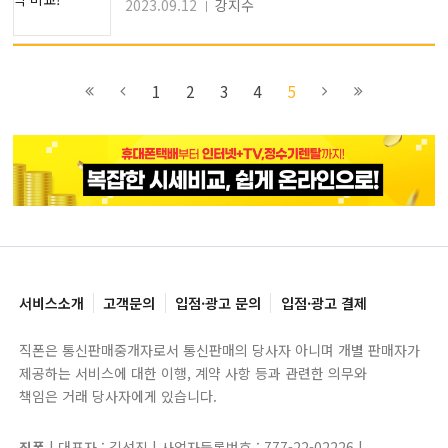
2023.09.12
강지수
이전
4
다음
다음
1
2
3
4
5
블록으로
페이지로
페이지로
블록으로
서비스소개
고객문의
입점·광고 문의
입점·광고 결제
직폰은 통신판매중개자로서 통신판매의 당사자 아니며 개별 판매자가
제공하는 서비스에 대한 이행, 계약 사항 등과 관련한 의무와
책임은 거래 당사자에게 있습니다.
직폰
| 대표자 : 김선진 | 사업자등록번호 : 777-22-02226 |