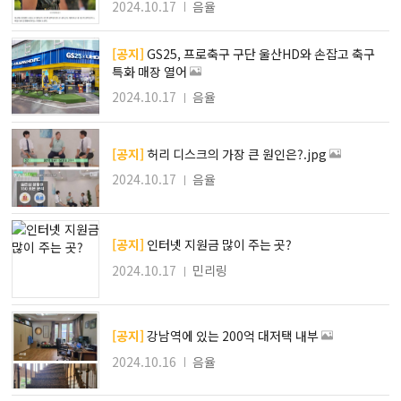
2024.10.17
음율
[공지]
GS25, 프로축구 구단 울산HD와 손잡고 축구
특화 매장 열어
2024.10.17
음율
[공지]
허리 디스크의 가장 큰 원인은?.jpg
2024.10.17
음율
[공지]
인터넷 지원금 많이 주는 곳?
2024.10.17
민리링
[공지]
강남역에 있는 200억 대저택 내부
2024.10.16
음율