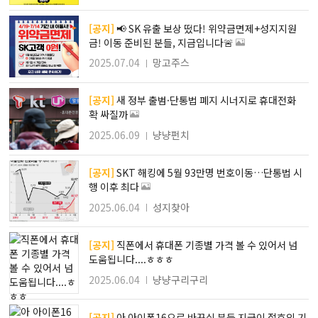
[공지]
📢 SK 유출 보상 떴다! 위약금면제+성지지원
금! 이동 준비된 분들, 지금입니다🚨
2025.07.04
망고주스
[공지]
새 정부 출범·단통법 폐지 시너지로 휴대전화
확 싸질까
2025.06.09
냥냥펀치
[공지]
SKT 해킹에 5월 93만명 번호이동…단통법 시
행 이후 최다
2025.06.04
성지찾아
[공지]
직폰에서 휴대폰 기종별 가격 볼 수 있어서 넘
도움됩니다....ㅎㅎㅎ
2025.06.04
냥냥구리구리
[공지]
아 아이폰16으로 바꾸실 분들 지금이 절호의 기