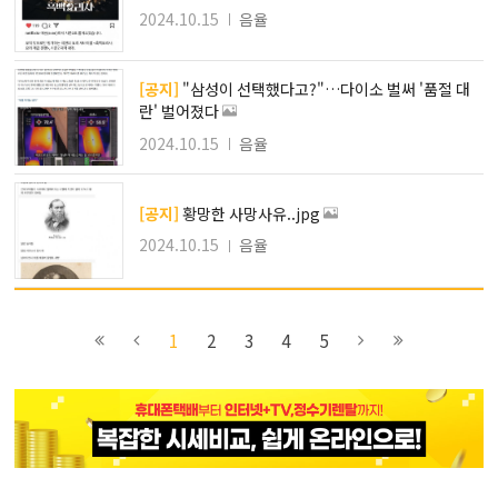
2024.10.15
음율
[공지]
"삼성이 선택했다고?"…다이소 벌써 '품절 대
란' 벌어졌다
2024.10.15
음율
[공지]
황망한 사망사유..jpg
2024.10.15
음율
이전
이전
2
다음
1
2
3
4
5
블록으로
페이지로
페이지로
블록으로