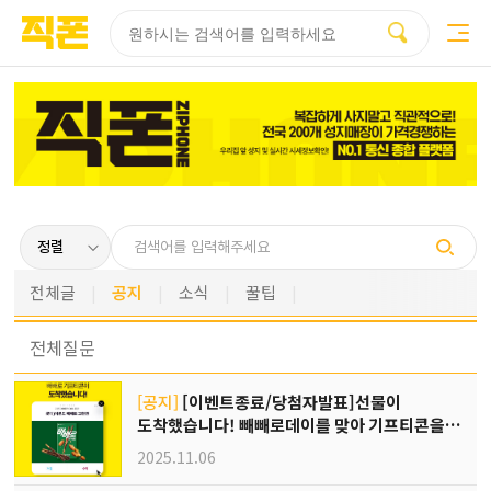
부산
양산
김해
울산
다름
검색
홈페이지
홈페이지
홈페이지
홈페이지
제작
제작
제작
제작
피코소프트
피코소프트
피코소프트
피코소프트
전체글
공지
소식
꿀팁
전체
질문
[공지]
[이벤트종료/당첨자발표]선물이
도착했습니다! 빼빼로데이를 맞아 기프티콘을
전해드려요🍫
2025.11.06