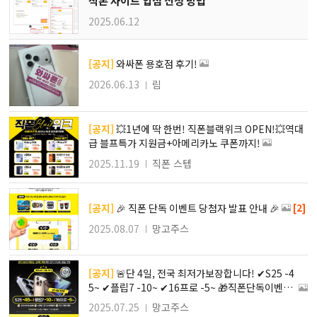
직폰 사이트 입점 신청 방법
2025.06.12
[공지]
와싸폰 용호점 후기!
2026.06.13
림
[공지]
💥1년에 딱 한번! 직폰블랙위크 OPEN!💥역대
급 블프특가 지원금+아메리카노 쿠폰까지!
2025.11.19
직폰 스텝
[2]
[공지]
🎉 직폰 단독 이벤트 당첨자 발표 안내 🎉
2025.08.07
망고주스
[공지]
🚨단 4일, 전국 최저가보장합니다! ✔︎S25 -4
5~ ✔︎플립7 -10~ ✔︎16프로 -5~ 🎁직폰단독이벤트
(총 350만상당)
2025.07.25
망고주스