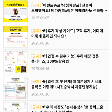
[공지]
[이벤트종료/당첨자발표] 선물이
도착했어요! 메가커피x직폰 아메리카노 선물하기
이벤트🎁
2025.09.05
[공지]
📢 [후기 작성 가이드] 고객 후기, 어디에
어떻게 올리면 되나요?
2025.06.16
[공지]
📢 [입점 후 필수 기능] 우리 매장 전용
플레이스, 100% 활용법
2025.06.16
[공지]
📢 [입점 후 첫 단계] 휴대폰성지 시세표
등록은 이렇게! (사전승낙서 자동반영기능)
2025.06.16
[공지]
📢 우리 매장도 '휴대폰성지'로 상위노출!