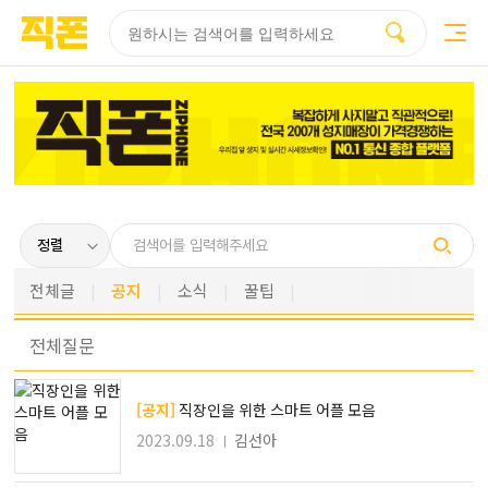
부산
양산
김해
울산
다름
검색
홈페이지
홈페이지
홈페이지
홈페이지
제작
제작
제작
제작
피코소프트
피코소프트
피코소프트
피코소프트
전체글
공지
소식
꿀팁
전체
질문
[공지]
직장인을 위한 스마트 어플 모음
2023.09.18
김선아