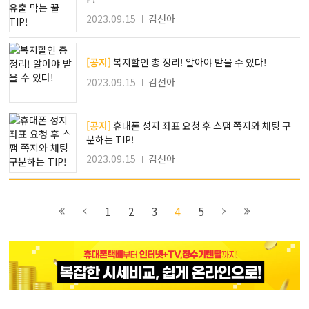
2023.09.15
김선아
[공지]
복지할인 총 정리! 알아야 받을 수 있다!
2023.09.15
김선아
[공지]
휴대폰 성지 좌표 요청 후 스팸 쪽지와 채팅 구
분하는 TIP!
2023.09.15
김선아
이전
3
5
다음
1
2
3
4
5
블록으로
페이지로
페이지로
블록으로