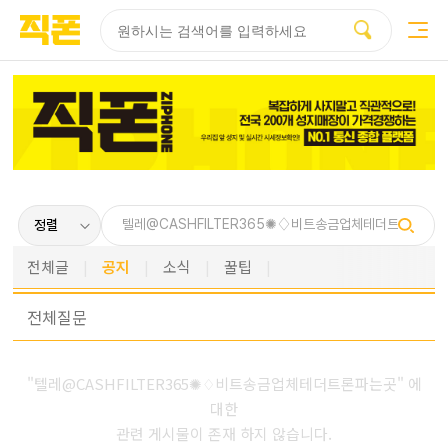
부산
양산
김해
울산
다름
검색
홈페이지
홈페이지
홈페이지
홈페이지
제작
제작
제작
제작
피코소프트
피코소프트
피코소프트
피코소프트
전체글
공지
소식
꿀팁
전체
질문
"텔레@CASHFILTER365✺♢비트송금업체테더트론파는곳" 에
대한
관련 게시물이 존재 하지 않습니다.