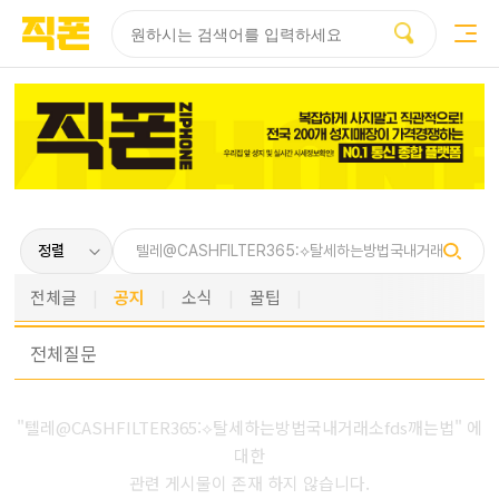
부산
양산
김해
울산
다름
검색
홈페이지
홈페이지
홈페이지
홈페이지
제작
제작
제작
제작
피코소프트
피코소프트
피코소프트
피코소프트
전체글
공지
소식
꿀팁
전체
질문
"텔레@CASHFILTER365:⟡탈세하는방법국내거래소fds깨는법" 에
대한
관련 게시물이 존재 하지 않습니다.