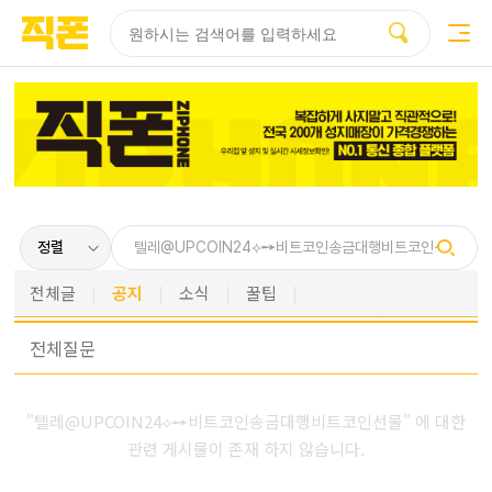
부산
양산
김해
울산
다름
검색
홈페이지
홈페이지
홈페이지
홈페이지
제작
제작
제작
제작
피코소프트
피코소프트
피코소프트
피코소프트
전체글
공지
소식
꿀팁
전체
질문
"텔레@UPCOIN24⟡➙비트코인송금대행비트코인선물" 에 대한
관련 게시물이 존재 하지 않습니다.