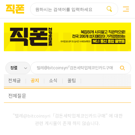
부산
양산
김해
울산
다름
검색
홈페이지
홈페이지
홈페이지
홈페이지
제작
제작
제작
제작
피코소프트
피코소프트
피코소프트
피코소프트
전체글
공지
소식
꿀팁
전체
질문
"텔레@bitcoinsyri「검돈세탁업체코인카드구매" 에 대한
관련 게시물이 존재 하지 않습니다.