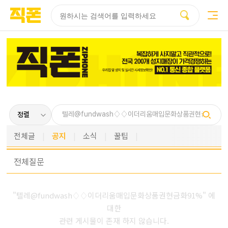
부산
양산
김해
울산
다름
검색
홈페이지
홈페이지
홈페이지
홈페이지
제작
제작
제작
제작
피코소프트
피코소프트
피코소프트
피코소프트
전체글
공지
소식
꿀팁
전체
질문
"텔레@fundwash♢♢이더리움매입문화상품권현금화91%" 에
대한
관련 게시물이 존재 하지 않습니다.