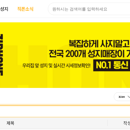
성지
직폰소식
제목
작