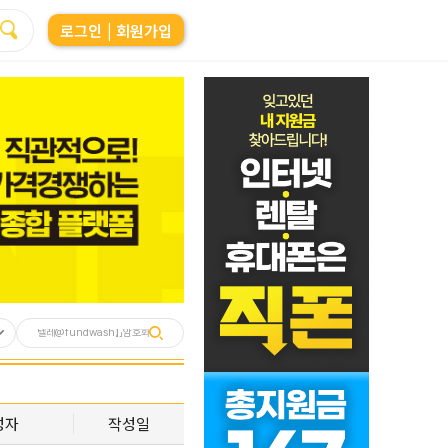
로그인
| 회원가입
성자
작성일