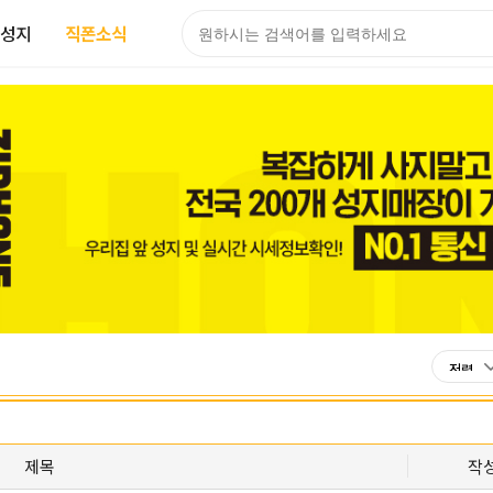
성지
직폰소식
제목
작