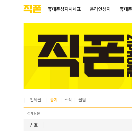
부산
양산
김해
울산
다름
검색
홈페이지
홈페이지
홈페이지
홈페이지
휴대폰성지시세표
온라인성지
휴대폰
제작
제작
제작
제작
피코소프트
피코소프트
피코소프트
피코소프트
전체글
공지
소식
꿀팁
전체
질문
번호