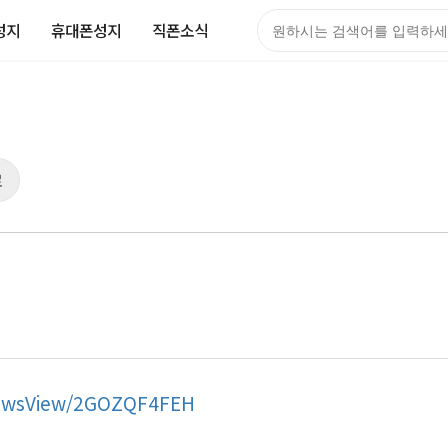
성지
휴대폰성지
직폰소식
검색어
로
NewsView/2GOZQF4FEH