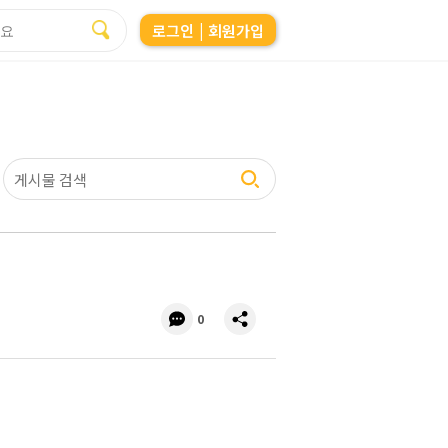
로그인
| 회원가입
댓
공
0
글
유
수