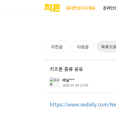
부산
양산
김해
울산
다름
검색
홈페이지
홈페이지
홈페이지
홈페이지
휴대폰성지시세표
온라인
제작
제작
제작
제작
피코소프트
피코소프트
피코소프트
피코소프트
이전글
다음글
목록으
키즈폰 종류 공유
바닐***
2025.07.04 13:05
https://www.sedaily.com/