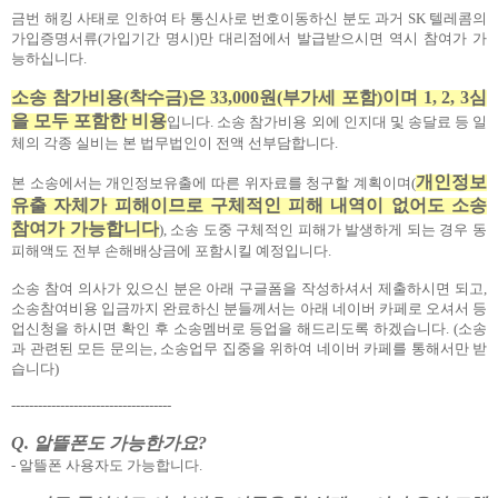
금번 해킹 사태로 인하여 타 통신사로 번호이동하신 분도 과거 SK 텔레콤의
가입증명서류(가입기간 명시)만 대리점에서 발급받으시면 역시 참여가 가
능하십니다.
소송 참가비용(착수금)은 33,000원(부가세 포함)이며 1, 2, 3심
을 모두 포함한 비용
입니다. 소송 참가비용 외에 인지대 및 송달료 등 일
체의 각종 실비는 본 법무법인이 전액 선부담합니다.
개인정보
본 소송에서는 개인정보유출에 따른 위자료를 청구할 계획이며(
유출 자체가 피해이므로 구체적인 피해 내역이 없어도 소송
참여가 가능합니다
), 소송 도중 구체적인 피해가 발생하게 되는 경우 동
피해액도 전부 손해배상금에 포함시킬 예정입니다.
소송 참여 의사가 있으신 분은 아래 구글폼을 작성하셔서 제출하시면 되고,
소송참여비용 입금까지 완료하신 분들께서는 아래 네이버 카페로 오셔서 등
업신청을 하시면 확인 후 소송멤버로 등업을 해드리도록 하겠습니다. (소송
과 관련된 모든 문의는, 소송업무 집중을 위하여 네이버 카페를 통해서만 받
습니다)
------------------------------------
Q. 알뜰폰도 가능한가요?
- 알뜰폰 사용자도 가능합니다.