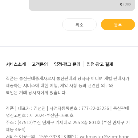
0
/
300
취소
등록
서비스소개
고객문의
입점·광고 문의
입점·광고 결제
직폰은 통신판매중개자로서 통신판매의 당사자 아니며 개별 판매자가
제공하는 서비스에 대한 이행, 계약 사항 등과 관련한 의무와
책임은 거래 당사자에게 있습니다.
직폰
| 대표자 : 김선진 | 사업자등록번호 : 777-22-02226 | 통신판매
업신고번호 : 제 2024-부산연-1690호
주소 : (47512)부산 연제구 거제대로 295 8층 801호 (부산 연제구 거
제동 46-4)
서비스 이용문의 : 1555-3338 | 이메일 : webmaster@zip-phone.