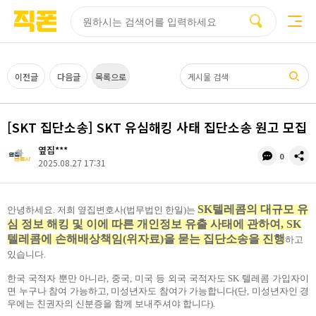
부산
양산
김해
울산
다름
검색
홈페이지
홈페이지
홈페이지
홈페이지
제작
제작
제작
제작
피코소프트
피코소프트
피코소프트
피코소프트
검색어
이전글
다음글
목록으로
[SKT 집단소송] SKT 유심해킹 사태 집단소송 원고 모집
옆집***
댓
공
0
2025.08.27 17:31
글
유
수
SK텔레콤의 대규모 유
안녕하세요.
저희 옆집변호사(법무법인 한일)는
심 정보 해킹 및 이에 따른 개인정보 유출 사태에 관하여, SK
텔레콤에 손해배상책임(위자료)을 묻는 집단소송을 진행
하고
있습니다.
한국 국적자 뿐만 아니라, 중국, 미국 등 외국 국적자도 SK 텔레콤 가입자이
면 누구나 참여 가능하고, 미성년자도 참여가 가능합니다(단, 미성년자인 경
우에는 친권자의 신분증을 함께 보내주셔야 합니다).