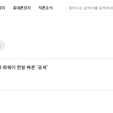
성지
휴대폰성지
직폰소식
검색어
로
·화웨이 한발 빠른 '공세'