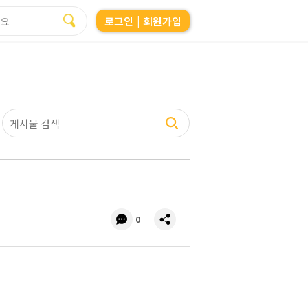
로그인
| 회원가입
댓
공
0
글
유
수