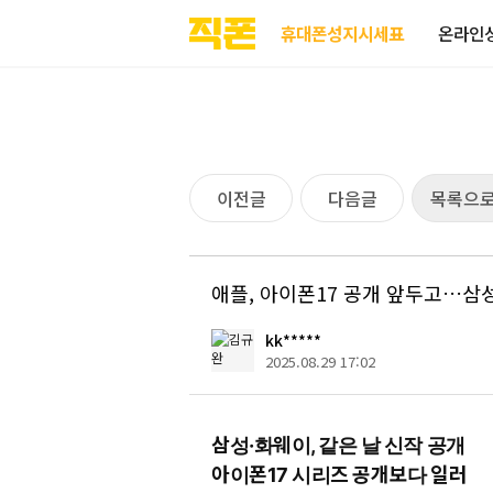
부산
양산
김해
울산
부산
양산
울산
김해
검색
홈페이지
홈페이지
홈페이지
홈페이지
검색엔진
검색엔진
검색엔진
검색엔진
휴대폰성지시세표
온라인
제작
제작
제작
제작
최적화
최적화
최적화
최적화
피코소프트
피코소프트
피코소프트
피코소프트
피코소프트
피코소프트
피코소프트
피코소프트
이전글
다음글
목록으
애플, 아이폰17 공개 앞두고…삼성
kk*****
2025.08.29 17:02
삼성·화웨이, 같은 날 신작 공개
아이폰17 시리즈 공개보다 일러