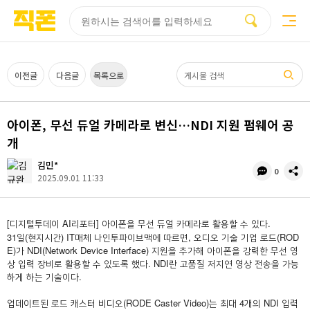
부산
양산
김해
울산
다름
검색
홈페이지
홈페이지
홈페이지
홈페이지
제작
제작
제작
제작
피코소프트
피코소프트
피코소프트
피코소프트
검색어
이전글
다음글
목록으로
아이폰, 무선 듀얼 카메라로 변신…NDI 지원 펌웨어 공
개
김민*
댓
공
0
2025.09.01 11:33
글
유
수
[디지털투데이 AI리포터] 아이폰을 무선 듀얼 카메라로 활용할 수 있다.
31일(현지시간) IT매체 나인투파이브맥에 따르면, 오디오 기술 기업 로드(ROD
E)가 NDI(Network Device Interface) 지원을 추가해 아이폰을 강력한 무선 영
상 입력 장비로 활용할 수 있도록 했다. NDI란 고품질 저지연 영상 전송을 가능
하게 하는 기술이다.
업데이트된 로드 캐스터 비디오(RODE Caster Video)는 최대 4개의 NDI 입력