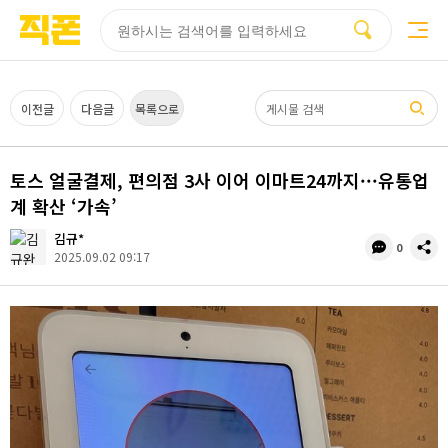
부산
양산
김해
울산
다름
검색
홈페이지
홈페이지
홈페이지
홈페이지
제작
제작
제작
제작
피코소프트
피코소프트
피코소프트
피코소프트
검색어
이전글
다음글
목록으로
토스 얼굴결제, 편의점 3사 이어 이마트24까지···유통업
계 확산 ‘가속’
김규*
댓
공
0
2025.09.02 09:17
글
유
수