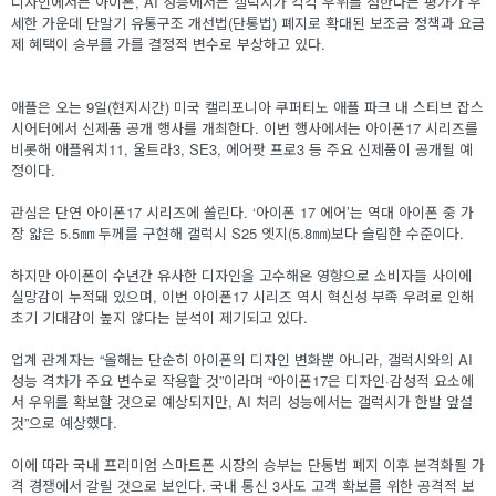
디자인에서는 아이폰, AI 성능에서는 갤럭시가 각각 우위를 점한다는 평가가 우
세한 가운데 단말기 유통구조 개선법(단통법) 폐지로 확대된 보조금 정책과 요금
제 혜택이 승부를 가를 결정적 변수로 부상하고 있다.
애플은 오는 9일(현지시간) 미국 캘리포니아 쿠퍼티노 애플 파크 내 스티브 잡스
시어터에서 신제품 공개 행사를 개최한다. 이번 행사에서는 아이폰17 시리즈를
비롯해 애플워치11, 울트라3, SE3, 에어팟 프로3 등 주요 신제품이 공개될 예
정이다.
관심은 단연 아이폰17 시리즈에 쏠린다. ‘아이폰 17 에어’는 역대 아이폰 중 가
장 얇은 5.5㎜ 두께를 구현해 갤럭시 S25 엣지(5.8㎜)보다 슬림한 수준이다.
하지만 아이폰이 수년간 유사한 디자인을 고수해온 영향으로 소비자들 사이에
실망감이 누적돼 있으며, 이번 아이폰17 시리즈 역시 혁신성 부족 우려로 인해
초기 기대감이 높지 않다는 분석이 제기되고 있다.
업계 관계자는 “올해는 단순히 아이폰의 디자인 변화뿐 아니라, 갤럭시와의 AI
성능 격차가 주요 변수로 작용할 것”이라며 “아이폰17은 디자인·감성적 요소에
서 우위를 확보할 것으로 예상되지만, AI 처리 성능에서는 갤럭시가 한발 앞설
것”으로 예상했다.
이에 따라 국내 프리미엄 스마트폰 시장의 승부는 단통법 폐지 이후 본격화될 가
격 경쟁에서 갈릴 것으로 보인다. 국내 통신 3사도 고객 확보를 위한 공격적 보