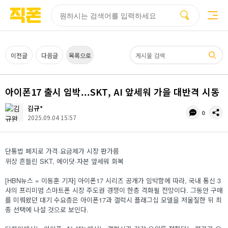
부산
양산
김해
울산
다름
검색
홈페이지
홈페이지
홈페이지
홈페이지
제작
제작
제작
제작
피코소프트
피코소프트
피코소프트
피코소프트
검색어
이전글
다음글
목록으로
아이폰17 출시 임박...SKT, AI 앞세워 가을 대반격 시동
김규*
댓
공
0
2025.09.04 15:57
글
유
수
단통법 폐지로 가격·요금제가 시장 판가름
위상 흔들린 SKT, 에이닷·자본 앞세워 회복
[HBN뉴스 = 이동훈 기자] 아이폰17 시리즈 공개가 임박함에 따라, 국내 통신 3
사의 프리미엄 스마트폰 시장 주도권 경쟁이 한층 격화될 전망이다. 그동안 구매
를 미뤄왔던 대기 수요층은 아이폰17과 갤럭시 플래그십 모델을 저울질한 뒤 최
종 선택에 나설 것으로 보인다.