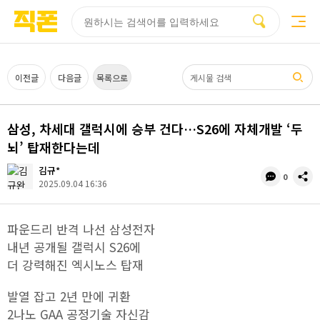
부산
양산
김해
울산
다름
검색
홈페이지
홈페이지
홈페이지
홈페이지
제작
제작
제작
제작
피코소프트
피코소프트
피코소프트
피코소프트
검색어
이전글
다음글
목록으로
삼성, 차세대 갤럭시에 승부 건다…S26에 자체개발 ‘두
뇌’ 탑재한다는데
김규*
댓
공
0
2025.09.04 16:36
글
유
수
파운드리 반격 나선 삼성전자
내년 공개될 갤럭시 S26에
더 강력해진 엑시노스 탑재
발열 잡고 2년 만에 귀환
2나노 GAA 공정기술 자신감