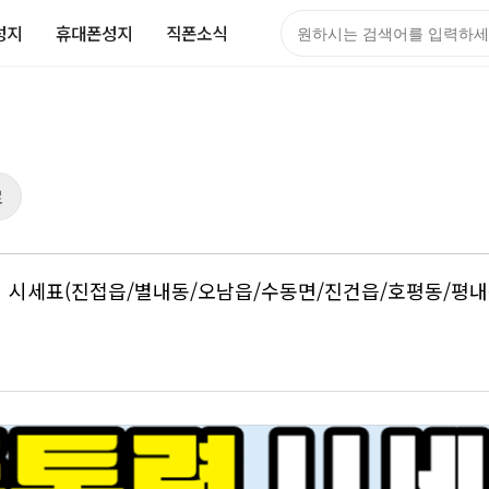
성지
휴대폰성지
직폰소식
검색어
로
지 시세표(진접읍/별내동/오남읍/수동면/진건읍/호평동/평내