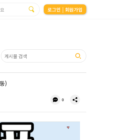
로그인
| 회원가입
동)
댓
공
0
글
유
수