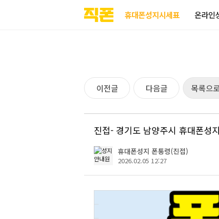
부산
양산
김해
울산
다름
검색
홈페이지
홈페이지
홈페이지
홈페이지
휴대폰성지시세표
온라인
제작
제작
제작
제작
피코소프트
피코소프트
피코소프트
피코소프트
이전글
다음글
목록으
진접- 경기도 남양주시 휴대폰성
휴대폰성지 폰통령(진접)
2026.02.05 12:27