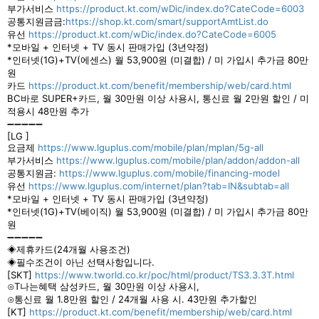
부가서비스
https://product.kt.com/wDic/index.do?CateCode=6003
공통지원금금:
https://shop.kt.com/smart/supportAmtList.do
유선
https://product.kt.com/wDic/index.do?CateCode=6005
*모바일 + 인터넷 + TV 동시 판매가입 (3년약정)
*인터넷(1G)+TV(에센스) 월 53,900원 (미결합) / 미 가입시 추가금 80만
원
카드
https://product.kt.com/benefit/membership/web/card.html
BC바로 SUPER+카드, 월 30만원 이상 사용시, 통신료 월 2만원 할인 / 미
적용시 48만원 추가
➖➖➖➖➖
[LG ]
요금제
https://www.lguplus.com/mobile/plan/mplan/5g-all
부가서비스
https://www.lguplus.com/mobile/plan/addon/addon-all
공통지원금:
https://www.lguplus.com/mobile/financing-model
유선
https://www.lguplus.com/internet/plan?tab=IN&subtab=all
*모바일 + 인터넷 + TV 동시 판매가입 (3년약정)
*인터넷(1G)+TV(베이직) 월 53,900원 (미결합) / 미 가입시 추가금 80만
원
➖➖➖➖➖
◈제휴카드(24개월 사용조건)
◈필수조건이 아닌 선택사항입니다.
[SKT]
https://www.tworld.co.kr/poc/html/product/TS3.3.3T.html
⊙T나는혜택 삼성카드, 월 30만원 이상 사용시,
⊙통신료 월 1.8만원 할인 / 24개월 사용 시. 43만원 추가할인
[KT]
https://product.kt.com/benefit/membership/web/card.html