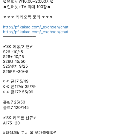
⏰영업시간10:00~20:00시⏰
🔥인터넷+TV 최대 100장🔥
🔽🔽🔽 카카오톡 문의 🔽🔽🔽
http://pf.kakao.com/_exdhxen/chat
http://pf.kakao.com/_exdhxen/chat
➖➖➖➖➖➖➖➖➖➖➖
✔SK 이동/기변✔
S26 -10/-5
S26+ 10/15
S26U 45/50
S25엣지 9/25
S25FE -30/-5
아이폰17 5/49
아이폰17Air 35/79
아이폰17P 55/99
플립7 25/50
폴드7 120/145
✔SK 키즈폰 신규✔
A175 -20
#타업체비교시'꼭'부가금액확인