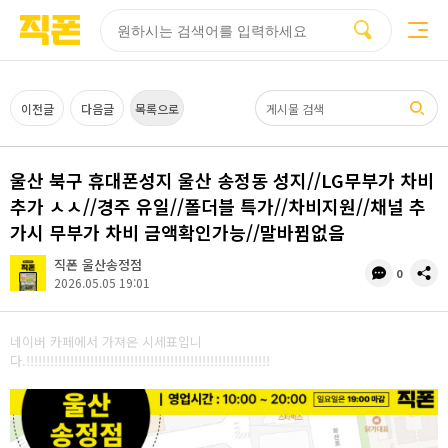
부산
양산
김해
울산
부산
양산
울산
김해
검색
홈페이지
홈페이지
홈페이지
홈페이지
검색엔진
검색엔진
검색엔진
검색엔진
제작
제작
제작
제작
최적화
최적화
최적화
최적화
피코소프트
피코소프트
피코소프트
피코소프트
피코소프트
피코소프트
피코소프트
피코소프트
검색어
이전글
다음글
목록으로
울산 북구 휴대폰성지 울산 송정동 성지//LG무부가 차비
추가 ㅅㅅ//경주 유일//폴더블 특가//차비지원//채널 추
가시 무부가 차비 금액확인가능//말바뀜없음
직폰 울산송정점
댓
공
0
2026.05.05 19:01
글
유
수
네이버 카페에서 가져온 시세표입니
다.!!!!!!!!!!!!!!!!!!!!!!!!!!!!!!!!!!!!!!!!!!!!!!!!!!!!!!!!!!!!!