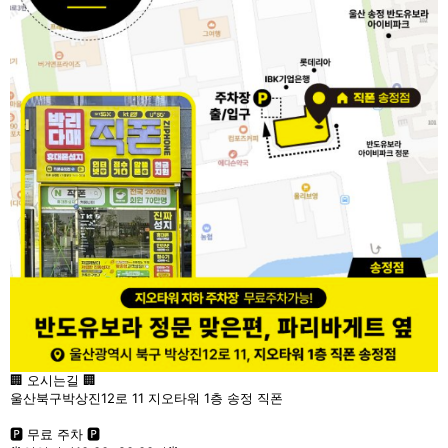
🏢 오시는길 🏢
울산북구박상진12로 11 지오타워 1층 송정 직폰
🅿 무료 주차 🅿