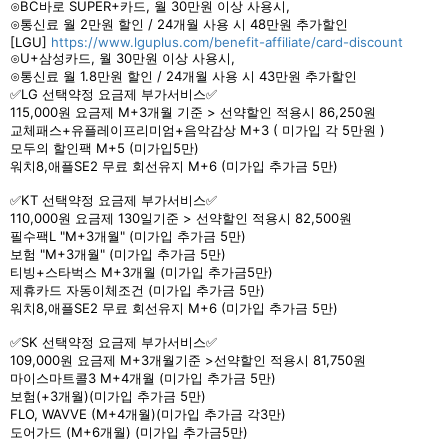
⊙BC바로 SUPER+카드, 월 30만원 이상 사용시,
⊙통신료 월 2만원 할인 / 24개월 사용 시 48만원 추가할인
[LGU]
https://www.lguplus.com/benefit-affiliate/card-discount
⊙U+삼성카드, 월 30만원 이상 사용시,
⊙통신료 월 1.8만원 할인 / 24개월 사용 시 43만원 추가할인
✅LG 선택약정 요금‍제 부가서비스✅
115,000원 요금제 M+3개월 기준 > 선약할인 적용시 86,250원
교체패스+유플레이프리미엄+음악감상 M+3 ( 미가입 각 5만원 )
모두의 할인팩 M+5 (미가입5만)
워치8,애플SE2 무료 회선유지 M+6 (미가입 추가금 5만)
✅KT 선택약정 요금제 부가서비스✅
110,000원 요금제 130일기준 > 선약할인 적용시 82,500원
필수팩L "M+3개월" (미가입 추가금 5만)
보험 "M+3개월" (미가입 추가금 5만)
티빙+스타벅스 M+3개월 (미가입 추가금5만)
제휴카드 자동이체조건 (미가입 추가금 5만)
워치8,애플SE2 무료 회선유지 M+6 (미가입 추가금 5만)
✅SK 선택약정 요금제 부가서비스✅
109,000원 요금제 M+3개월기준 >선약할인 적용시 81,750원
마이스마트콜3 M+4개월 (미가입 추가금 5만)
보험(+3개월)(미가입 추가금 5만)
FLO, WAVVE (M+4개월)(미가입 추가금 각3만)
도어가드 (M+6개월) (미가입 추가금5만)