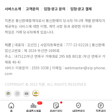
서비스소개
고객문의
입점·광고 문의
입점·광고 결제
직폰은 통신판매중개자로서 통신판매의 당사자 아니며 개별 판매자가
제공하는 서비스에 대한 이행, 계약 사항 등과 관련한 의무와
책임은 거래 당사자에게 있습니다.
직폰
| 대표자 : 김선진 | 사업자등록번호 : 777-22-02226 | 통신판매
업신고번호 : 제 2024-부산연-1690호
주소 : (47512)부산 연제구 거제대로 295 8층 801호 (부산 연제구 거
제동 46-4)
서비스 이용문의 : 1555-3338 | 이메일 : webmaster@zip-phone.
com
COPYRIGHT © 2023 직폰. ALL RIGHTS RESERVED
99+
홈
휴대폰시세표
온라인성지
내주변성지
직폰공지