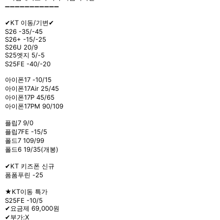
➖➖➖➖➖➖➖➖➖➖➖
✔KT 이동/기변✔
S26 -35/-45
S26+ -15/-25
S26U 20/9
S25엣지 5/-5
S25FE -40/-20
아이폰17 -10/15
아이폰17Air 25/45
아이폰17P 45/65
아이폰17PM 90/109
플립7 9/0
플립7FE -15/5
폴드7 109/99
폴드6 19/35(개봉)
✔KT 키즈폰 신규
폼폼푸린 -25
★KT이동 특가
S25FE -10/5
✔요금제 69,000원
✔부가:X