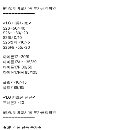
#타업체비교시'꼭'부가금액확인
➖➖➖➖➖➖➖➖➖➖➖
✔LG 이동/기변✔
S26 -50/-40
S26+ -30/-20
S26U 0/10
S25엣지 -10/-5
S25FE -55/-20
아이폰17 -20/9
아이폰17Air -35/39
아이폰17P 30/59
아이폰17PM 85/105
플립7 -10/-15
폴드7 89/85
✔LG 키즈폰 신규✔
무너폰2 -20
#타업체비교시'꼭'부가금액확인
➖➖➖➖➖➖➖➖➖➖➖
🔥SK 직폰 단독 특가🔥