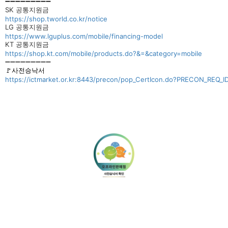
➖➖➖➖➖➖➖➖➖
SK 공통지원금
https://shop.tworld.co.kr/notice
LG 공통지원금
https://www.lguplus.com/mobile/financing-model
KT 공통지원금
https://shop.kt.com/mobile/products.do?&=&category=mobile
➖➖➖➖➖➖➖➖➖
🚩사전승낙서
https://ictmarket.or.kr:8443/precon/pop_CertIcon.do?PRECON_REQ