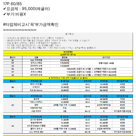
17P 60/85
✔요금제 : 95,000(레귤러)
✔부가:비용X
#타업체비교시'꼭'부가금액확인
➖➖➖➖➖➖➖➖➖➖➖