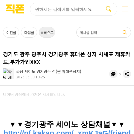
부산
양산
김해
울산
다름
검색
홈페이지
홈페이지
홈페이지
홈페이지
제작
제작
제작
제작
피코소프트
피코소프트
피코소프트
피코소프트
검색어
이전글
다음글
목록으로
경기도 광주 광주시 경기광주 휴대폰 성지 시세표 제휴카
드,부가가입XXX
싸당 세이노 경기광주 점(찐 휴대폰성지)
댓
공
0
2026.06.03 13:25
글
유
수
네이버 카페에서 가져온 시세표입니다.
▼▼경기광주 세이노 상담채널▼▼
http://pf.kakao.com/_xmKJaG/friend