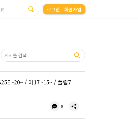
로그인
| 회원가입
-20~ / 아17 -15~ / 플립7
댓
공
0
글
유
수