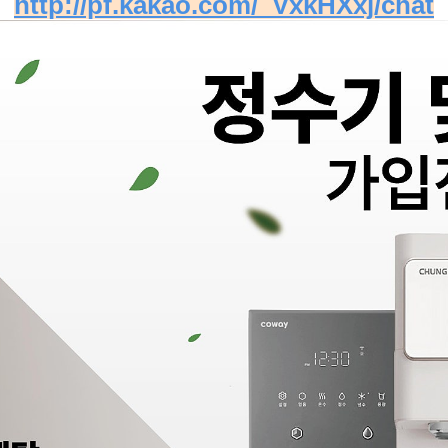
http://pf.kakao.com/_VxkHXxj/chat