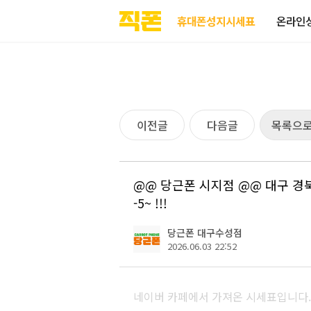
부산
양산
김해
울산
다름
검색
홈페이지
홈페이지
홈페이지
홈페이지
휴대폰성지시세표
온라인
제작
제작
제작
제작
피코소프트
피코소프트
피코소프트
피코소프트
이전글
다음글
목록으
@@ 당근폰 시지점 @@ 대구 경북 최저
-5~ !!!
당근폰 대구수성점
2026.06.03 22:52
네이버 카페에서 가져온 시세표입니다.