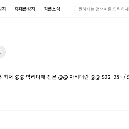
성지
휴대폰성지
직폰소식
검색어
로
 @@ 박리다매 전문 @@ 차비대란 @@ S26 -25~ / S25E 