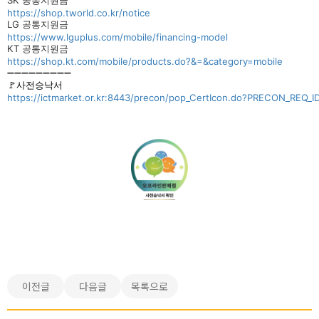
SK 공통지원금
https://shop.tworld.co.kr/notice
LG 공통지원금
https://www.lguplus.com/mobile/financing-model
KT 공통지원금
https://shop.kt.com/mobile/products.do?&=&category=mobile
➖➖➖➖➖➖➖➖➖
🚩사전승낙서
https://ictmarket.or.kr:8443/precon/pop_CertIcon.do?PRECON_REQ
이전글
다음글
목록으로