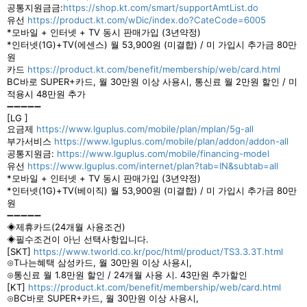
공통지원금금:
https://shop.kt.com/smart/supportAmtList.do
유선
https://product.kt.com/wDic/index.do?CateCode=6005
*모바일 + 인터넷 + TV 동시 판매가입 (3년약정)
*인터넷(1G)+TV(에센스) 월 53,900원 (미결합) / 미 가입시 추가금 80만
원
카드
https://product.kt.com/benefit/membership/web/card.html
BC바로 SUPER+카드, 월 30만원 이상 사용시, 통신료 월 2만원 할인 / 미
적용시 48만원 추가
➖➖➖➖➖
[LG ]
요금제
https://www.lguplus.com/mobile/plan/mplan/5g-all
부가서비스
https://www.lguplus.com/mobile/plan/addon/addon-all
공통지원금:
https://www.lguplus.com/mobile/financing-model
유선
https://www.lguplus.com/internet/plan?tab=IN&subtab=all
*모바일 + 인터넷 + TV 동시 판매가입 (3년약정)
*인터넷(1G)+TV(베이직) 월 53,900원 (미결합) / 미 가입시 추가금 80만
원
➖➖➖➖➖
◈제휴카드(24개월 사용조건)
◈필수조건이 아닌 선택사항입니다.
[SKT]
https://www.tworld.co.kr/poc/html/product/TS3.3.3T.html
⊙T나는혜택 삼성카드, 월 30만원 이상 사용시,
⊙통신료 월 1.8만원 할인 / 24개월 사용 시. 43만원 추가할인
[KT]
https://product.kt.com/benefit/membership/web/card.html
⊙BC바로 SUPER+카드, 월 30만원 이상 사용시,