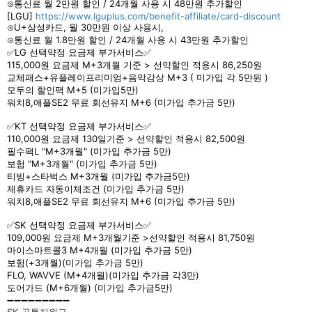
⊙통신료 월 2만원 할인 / 24개월 사용 시 48만원 추가할인
[LGU]
https://www.lguplus.com/benefit-affiliate/card-discount
⊙U+삼성카드, 월 30만원 이상 사용시,
⊙통신료 월 1.8만원 할인 / 24개월 사용 시 43만원 추가할인
✅LG 선택약정 요금‍제 부가서비스✅
115,000원 요금제 M+3개월 기준 > 선약할인 적용시 86,250원
교체패스+유플레이프리미엄+음악감상 M+3 ( 미가입 각 5만원 )
모두의 할인팩 M+5 (미가입5만)
워치8,애플SE2 무료 회선유지 M+6 (미가입 추가금 5만)
✅KT 선택약정 요금제 부가서비스✅
110,000원 요금제 130일기준 > 선약할인 적용시 82,500원
필수팩L "M+3개월" (미가입 추가금 5만)
보험 "M+3개월" (미가입 추가금 5만)
티빙+스타벅스 M+3개월 (미가입 추가금5만)
제휴카드 자동이체조건 (미가입 추가금 5만)
워치8,애플SE2 무료 회선유지 M+6 (미가입 추가금 5만)
✅SK 선택약정 요금제 부가서비스✅
109,000원 요금제 M+3개월기준 >선약할인 적용시 81,750원
마이스마트콜3 M+4개월 (미가입 추가금 5만)
보험(+3개월)(미가입 추가금 5만)
FLO, WAVVE (M+4개월)(미가입 추가금 각3만)
도어가드 (M+6개월) (미가입 추가금5만)
➖➖➖➖➖➖➖➖➖