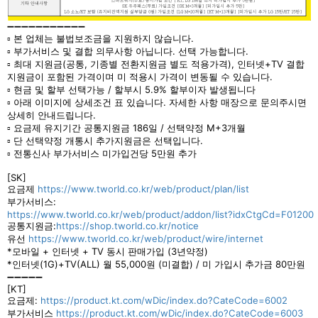
➖➖➖➖➖➖➖➖➖➖➖
▫ 본 업체는 불법보조금을 지원하지 않습니다.
▫ 부가서비스 및 결합 의무사항 아닙니다. 선택 가능합니다.
▫ 최대 지원금(공통, 기종별 전환지원금 별도 적용가격), 인터넷+TV 결합
지원금이 포함된 가격이며 미 적용시 가격이 변동될 수 있습니다.
▫ 현금 및 할부 선택가능 / 할부시 5.9% 할부이자 발생됩니다
▫ 아래 이미지에 상세조건 표 있습니다. 자세한 사항 매장으로 문의주시면
상세히 안내드립니다.
▫ 요금제 유지기간 공통지원금 186일 / 선택약정 M+3개월
▫ 단 선택약정 개통시 추가지원금은 선택입니다.
▫ 전통신사 부가서비스 미가입건당 5만원 추가
[SK]
요금제
https://www.tworld.co.kr/web/product/plan/list
부가서비스:
https://www.tworld.co.kr/web/product/addon/list?idxCtgCd=F01200
공통지원금:
https://shop.tworld.co.kr/notice
유선
https://www.tworld.co.kr/web/product/wire/internet
*모바일 + 인터넷 + TV 동시 판매가입 (3년약정)
*인터넷(1G)+TV(ALL) 월 55,000원 (미결합) / 미 가입시 추가금 80만원
➖➖➖➖➖
[KT]
요금제:
https://product.kt.com/wDic/index.do?CateCode=6002
부가서비스
https://product.kt.com/wDic/index.do?CateCode=6003