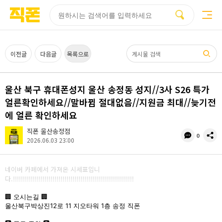
부산
양산
김해
울산
다름
검색
홈페이지
홈페이지
홈페이지
홈페이지
제작
제작
제작
제작
피코소프트
피코소프트
피코소프트
피코소프트
검색어
이전글
다음글
목록으로
울산 북구 휴대폰성지 울산 송정동 성지//3사 S26 특가
얼른확인하세요//말바뀜 절대없음//지원금 최대//늦기전
에 얼른 확인하세요
직폰 울산송정점
댓
공
0
2026.06.03 23:00
글
유
수
네이버 카페에서 가져온 시세표입니
다.!!!!!!!!!!!!!!!!!!!!!!!!!!!!!!!!!!!!!!!!!!!!!!!!!!!!!!!!!!!!!
🏢 오시는길 🏢
울산북구박상진12로 11 지오타워 1층 송정 직폰