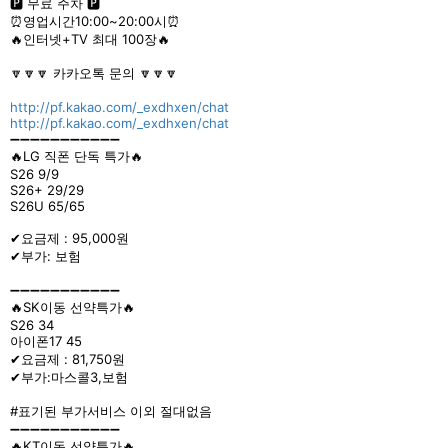
🅿 무료 주차 🅿
⏰영업시간10:00~20:00시⏰
🔥인터넷+TV 최대 100장🔥
🔽🔽🔽 카카오톡 문의 🔽🔽🔽
http://pf.kakao.com/_exdhxen/chat
http://pf.kakao.com/_exdhxen/chat
➖➖➖➖➖➖➖➖➖➖➖
🔥LG 직폰 단독 특가🔥
S26 9/9
S26+ 29/29
S26U 65/65
✔요금제 : 95,000원
✔부가: 보험
➖➖➖➖➖➖➖➖➖➖➖
🔥SK이동 선약특가🔥
S26 34
아이폰17 45
✔요금제 : 81,750원
✔부가:마스콜3,보험
#표기된 부가서비스 이외 절대없음
➖➖➖➖➖➖➖➖➖➖➖
🔥KT이동 선약특가🔥