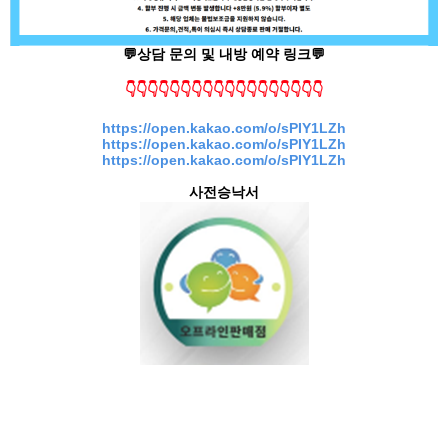
💬상담 문의 및 내방 예약 링크💬
👇👇👇👇👇👇👇👇👇👇👇👇👇👇👇👇👇👇
https://open.kakao.com/o/sPIY1LZh
https://open.kakao.com/o/sPIY1LZh
https://open.kakao.com/o/sPIY1LZh
사전승낙서