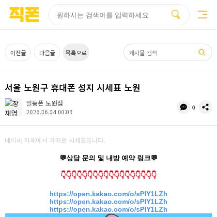
부산
양산
김해
울산
다름
검색
홈페이지
홈페이지
홈페이지
홈페이지
제작
제작
제작
제작
피코소프트
피코소프트
피코소프트
피코소프트
검색어
이전글
다음글
목록으로
서울 노원구 휴대폰 성지 시세표 노원
일등폰 노원점
댓
공
0
2026.06.04 00:09
글
유
수
네이버 카페에서 가져온 시세표입니다.
💬상담 문의 및 내방 예약 링크💬
👇👇👇👇👇👇👇👇👇👇👇👇👇👇👇👇👇👇
https://open.kakao.com/o/sPIY1LZh
https://open.kakao.com/o/sPIY1LZh
https://open.kakao.com/o/sPIY1LZh