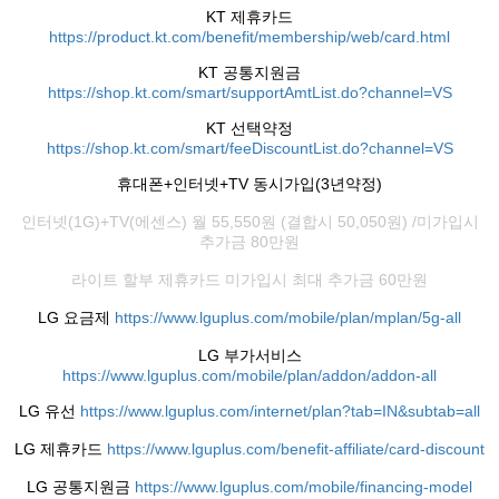
KT 제휴카드
https://product.kt.com/benefit/membership/web/card.html
KT 공통지원금
https://shop.kt.com/smart/supportAmtList.do?channel=VS
KT 선택약정
https://shop.kt.com/smart/feeDiscountList.do?channel=VS
휴대폰+인터넷+TV 동시가입(3년약정)
인터넷(1G)+TV(에센스) 월 55,550원 (결합시 50,050원) /미가입시
추가금 80만원
라이트 할부 제휴카드 미가입시 최대 추가금 60만원
LG 요금제
https://www.lguplus.com/mobile/plan/mplan/5g-all
LG 부가서비스
https://www.lguplus.com/mobile/plan/addon/addon-all
LG 유선
https://www.lguplus.com/internet/plan?tab=IN&subtab=all
LG 제휴카드
https://www.lguplus.com/benefit-affiliate/card-discount
LG 공통지원금
https://www.lguplus.com/mobile/financing-model