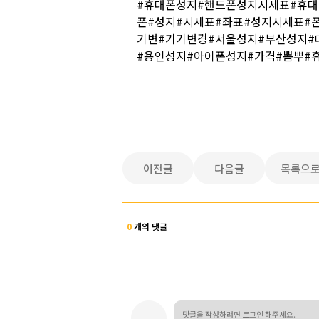
#휴대폰성지#핸드폰성지시세표#휴
폰#성지#시세표#좌표#성지시세표#폰
기변#기기변경#서울성지#부산성지#
#용인성지#아이폰성지#가격#뽐뿌#
이전글
다음글
목록으
0
개의 댓글