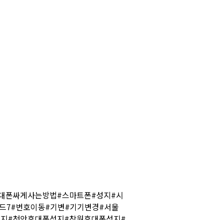
대폰싸게사는방법#스마트폰#성지#시
폴드7#번호이동#기변#기기변경#서울
지#천안휴대폰성지#창원휴대폰성지#