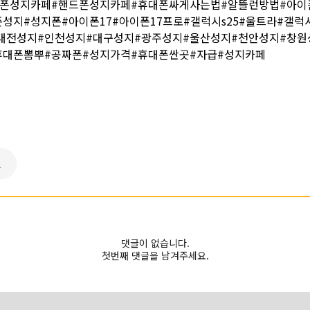
대폰성지카페#핸드폰성지카페#휴대폰싸게사는법#알뜰런방법#아이
성지#성지폰#아이폰17#아이폰17프로#갤럭시s25#울트라#갤럭시
대전성지#인천성지#대구성지#광주성지#울산성지#천안성지#창원
휴대폰뽐뿌#공짜폰#성지가격#휴대폰싼곳#자급#성지카페
로
댓글이 없습니다.
첫번째 댓글을 남겨주세요.