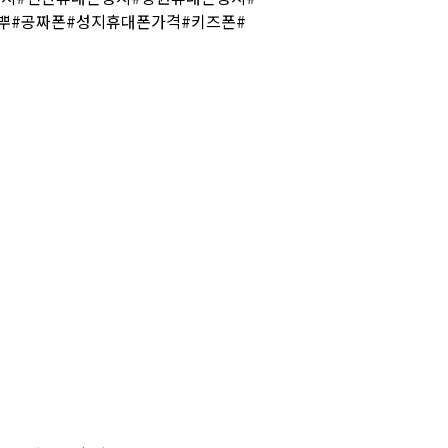
뿌#공짜폰#성지휴대폰가격#키즈폰#