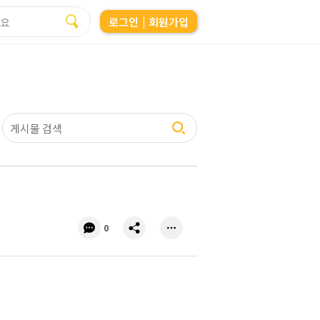
로그인
| 회원가입
댓
공
0
글
유
수