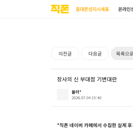
부산
양산
김해
울산
부산
양산
울산
김해
검색
홈페이지
홈페이지
홈페이지
홈페이지
검색엔진
검색엔진
검색엔진
검색엔진
휴대폰성지시세표
온라인
제작
제작
제작
제작
최적화
최적화
최적화
최적화
피코소프트
피코소프트
피코소프트
피코소프트
피코소프트
피코소프트
피코소프트
피코소프트
이전글
다음글
목록으
장사의 신 부대점 기변대란
율러*
2026.07.04 15:40
*직폰 네이버 카페에서 수집한 실제 