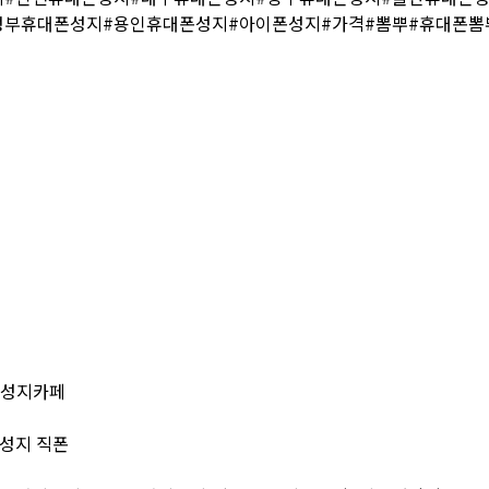
부휴대폰성지#용인휴대폰성지#아이폰성지#가격#뽐뿌#휴대폰뽐
 성지카페
성지 직폰