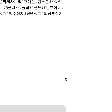
폰싸게사는법#휴대폰#핸드폰#스마트
s25플러스#플립7#폴드7#번호이동#
성지#청주성지#평택성지#의정부성지