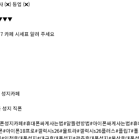
(❌) 등업 (❌)
▼▼▼
17 카페 시세표 알려 주세요
폰 성지카페
 성지 직폰
드폰성지카페#휴대폰싸게사는법#알뜰런방법#아이폰싸게사는법#휴
#아이폰18프로#갤럭시s26#울트라#갤럭시s26플러스#플립7#
지#인천휴대폰성지#대구휴대폰성지#광주휴대폰성지#울산휴대폰성