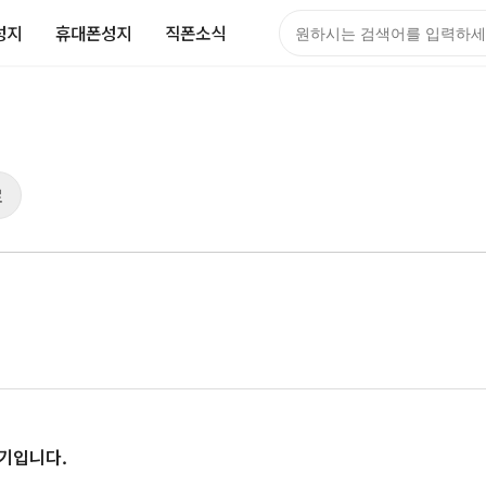
성지
휴대폰성지
직폰소식
검색어
로
후기입니다.