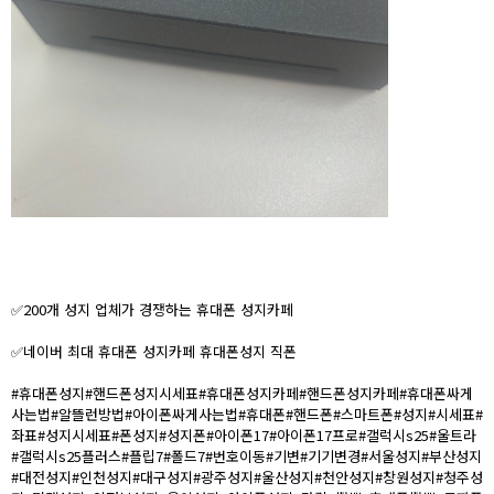
✅200개 성지 업체가 경쟁하는 휴대폰 성지카페
✅네이버 최대 휴대폰 성지카페 휴대폰성지 직폰
#휴대폰성지#핸드폰성지시세표#휴대폰성지카페#핸드폰성지카페#휴대폰싸게
사는법#알뜰런방법#아이폰싸게사는법#휴대폰#핸드폰#스마트폰#성지#시세표#
좌표#성지시세표#폰성지#성지폰#아이폰17#아이폰17프로#갤럭시s25#울트라
#갤럭시s25플러스#플립7#폴드7#번호이동#기변#기기변경#서울성지#부산성지
#대전성지#인천성지#대구성지#광주성지#울산성지#천안성지#창원성지#청주성