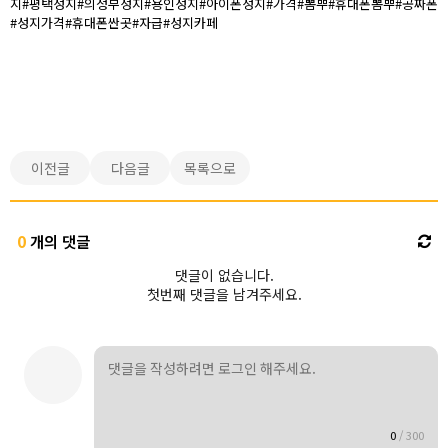
지#평택성지#의정부성지#용인성지#아이폰성지#가격#뽐뿌#휴대폰뽐뿌#공짜폰
#성지가격#휴대폰싼곳#자급#성지카페
이전글
다음글
목록으로
0
개의 댓글
댓글이 없습니다.
첫번째 댓글을 남겨주세요.
0
/
300