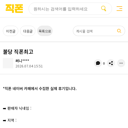
부산
양산
김해
울산
다름
검색
홈페이지
홈페이지
홈페이지
홈페이지
제작
제작
제작
제작
피코소프트
피코소프트
피코소프트
피코소프트
검색어
이전글
다음글
목록으로
불당 직폰최고
써니****
댓
공
0
2026.07.04 15:51
글
유
수
*직폰 네이버 카페에서 수집한 실제 후기입니다.
➡️ 판매자 닉네임 :
➡️ 지역 :