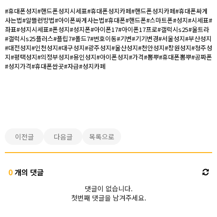
#휴대폰성지#핸드폰성지시세표#휴대폰성지카페#핸드폰성지카페#휴대폰싸게
사는법#알뜰런방법#아이폰싸게사는법#휴대폰#핸드폰#스마트폰#성지#시세표#
좌표#성지시세표#폰성지#성지폰#아이폰17#아이폰17프로#갤럭시s25#울트라
#갤럭시s25플러스#플립7#폴드7#번호이동#기변#기기변경#서울성지#부산성지
#대전성지#인천성지#대구성지#광주성지#울산성지#천안성지#창원성지#청주성
지#평택성지#의정부성지#용인성지#아이폰성지#가격#뽐뿌#휴대폰뽐뿌#공짜폰
#성지가격#휴대폰싼곳#자급#성지카페
이전글
다음글
목록으로
0
개의 댓글
댓글이 없습니다.
첫번째 댓글을 남겨주세요.