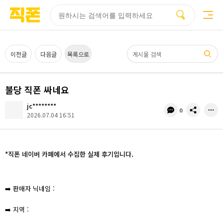
부산
양산
김해
울산
부산
양산
울산
김해
검색
홈페이지
홈페이지
홈페이지
홈페이지
검색엔진
검색엔진
검색엔진
검색엔진
제작
제작
제작
제작
최적화
최적화
최적화
최적화
피코소프트
피코소프트
피코소프트
피코소프트
피코소프트
피코소프트
피코소프트
피코소프트
검색어
이전글
다음글
목록으로
불당 직폰 싸네요
jc********
댓
공
0
2026.07.04 16:51
글
유
수
*직폰 네이버 카페에서 수집한 실제 후기입니다.
➡️ 판매자 닉네임 :
➡️ 지역 :