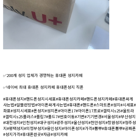
✅200개 성지 업체가 경쟁하는 휴대폰 성지카페
✅네이버 최대 휴대폰 성지카페 휴대폰성지 직폰
#휴대폰성지#핸드폰성지시세표#휴대폰성지카페#핸드폰성지카페#휴대폰싸게
사는법#알뜰런방법#아이폰싸게사는법#휴대폰#핸드폰#스마트폰#성지#시세표#
좌표#성지시세표#폰성지#성지폰#아이폰17#아이폰17프로#갤럭시s25#울트라
#갤럭시s25플러스#플립7#폴드7#번호이동#기변#기기변경#서울성지#부산성지
#대전성지#인천성지#대구성지#광주성지#울산성지#천안성지#창원성지#청주성
지#평택성지#의정부성지#용인성지#아이폰성지#가격#뽐뿌#휴대폰뽐뿌#공짜폰
#성지가격#휴대폰싼곳#자급#성지카페