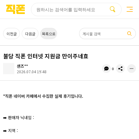
부산
양산
김해
울산
다름
검색
홈페이지
홈페이지
홈페이지
홈페이지
제작
제작
제작
제작
피코소프트
피코소프트
피코소프트
피코소프트
검색어
이전글
다음글
목록으로
불당 직폰 인터넷 지원금 만이주네효
샌즈**
댓
공
0
2026.07.04 19:48
글
유
수
*직폰 네이버 카페에서 수집한 실제 후기입니다.
➡️ 판매자 닉네임 :
➡️ 지역 :