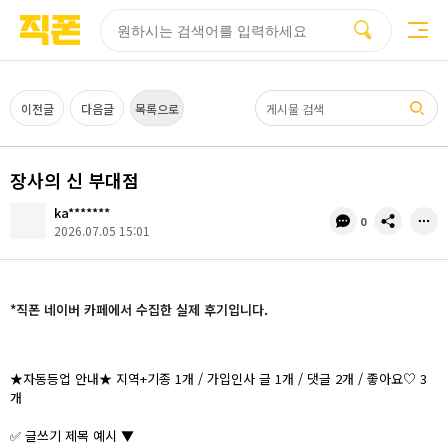
부산
양산
김해
울산
다름
검색
홈페이지
홈페이지
홈페이지
홈페이지
제작
제작
제작
제작
피코소프트
피코소프트
피코소프트
피코소프트
검색어
이전글
다음글
목록으로
장사의 신 부대점
ka*******
댓
공
0
2026.07.05 15:01
글
유
수
*직폰 네이버 카페에서 수집한 실제 후기입니다.
★자동등업 안내★ 지역+기종 1개 / 가입인사 글 1개 / 댓글 2개 / 좋아요♡ 3
개
✅ 글쓰기 제목 예시 ▼