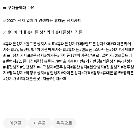
➡️ 구매금액대 : 49
✅200개 성지 업체가 경쟁하는 휴대폰 성지카페
✅네이버 최대 휴대폰 성지카페 휴대폰성지 직폰
#휴대폰성지#핸드폰성지시세표#휴대폰성지카페#핸드폰성지카페#휴대폰싸게
사는법#알뜰런방법#아이폰싸게사는법#휴대폰#핸드폰#스마트폰#성지#시세표#
좌표#성지시세표#폰성지#성지폰#아이폰17#아이폰17프로#갤럭시s25#울트라
#갤럭시s25플러스#플립7#폴드7#번호이동#기변#기기변경#서울성지#부산성지
#대전성지#인천성지#대구성지#광주성지#울산성지#천안성지#창원성지#청주성
지#평택성지#의정부성지#용인성지#아이폰성지#가격#뽐뿌#휴대폰뽐뿌#공짜폰
#성지가격#휴대폰싼곳#자급#성지카페
이전글
다음글
목록으로