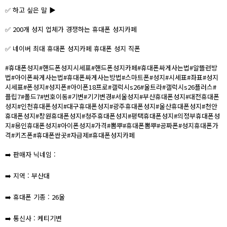
✅ 하고 싶은 말 ▶
✅ 200개 성지 업체가 경쟁하는 휴대폰 성지카페
✅ 네이버 최대 휴대폰 성지카페 휴대폰 성지 직폰
#휴대폰성지#핸드폰성지시세표#핸드폰성지카페#휴대폰싸게사는법#알뜰런방
법#아이폰싸게사는법#휴대폰싸게사는방법#스마트폰#성지#시세표#좌표#성지
시세표#폰성지#성지폰#아이폰18프로#갤럭시s26#울트라#갤럭시s26플러스#
플립7#폴드7#번호이동#기변#기기변경#서울성지#부산휴대폰성지#대전휴대폰
성지#인천휴대폰성지#대구휴대폰성지#광주휴대폰성지#울산휴대폰성지#천안
휴대폰성지#창원휴대폰성지#청주휴대폰성지#평택휴대폰성지#의정부휴대폰성
지#용인휴대폰성지#아이폰성지#가격#뽐뿌#휴대폰뽐뿌#공짜폰#성지휴대폰가
격#키즈폰#휴대폰싼곳#자급제#휴대폰성지카페
➡️ 판매자 닉네임 :
➡️ 지역 : 부산대
➡️ 휴대폰 기종 : 26울
➡️ 통신사 : 케티기변