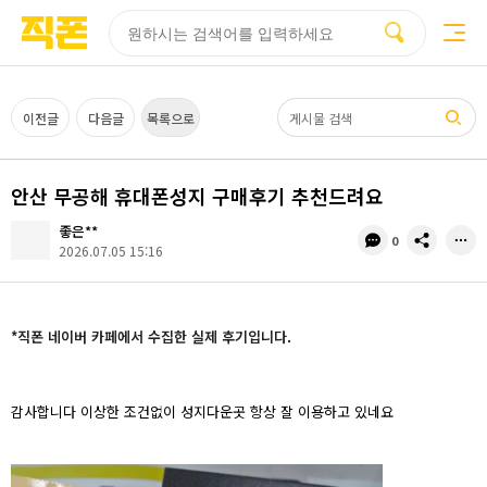
부산
양산
김해
울산
다름
검색
홈페이지
홈페이지
홈페이지
홈페이지
제작
제작
제작
제작
피코소프트
피코소프트
피코소프트
피코소프트
검색어
이전글
다음글
목록으로
안산 무공해 휴대폰성지 구매후기 추천드려요
좋은**
댓
공
0
2026.07.05 15:16
글
유
수
*직폰 네이버 카페에서 수집한 실제 후기입니다.
감사합니다 이상한 조건없이 성지다운곳 항상 잘 이용하고 있네요