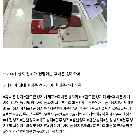
✅200개 성지 업체가 경쟁하는 휴대폰 성지카페
✅네이버 최대 휴대폰 성지카페 휴대폰성지 직폰
#휴대폰성지#핸드폰성지시세표#휴대폰성지카페#핸드폰성지카페#휴대폰싸게
사는법#알뜰런방법#아이폰싸게사는법#휴대폰#핸드폰#스마트폰#성지#시세표#
좌표#성지시세표#폰성지#성지폰#아이폰17#아이폰17프로#갤럭시s25#울트라
#갤럭시s25플러스#플립7#폴드7#번호이동#기변#기기변경#서울성지#부산성지
#대전성지#인천성지#대구성지#광주성지#울산성지#천안성지#창원성지#청주성
지#평택성지#의정부성지#용인성지#아이폰성지#가격#뽐뿌#휴대폰뽐뿌#공짜폰
#성지가격#휴대폰싼곳#자급#성지카페