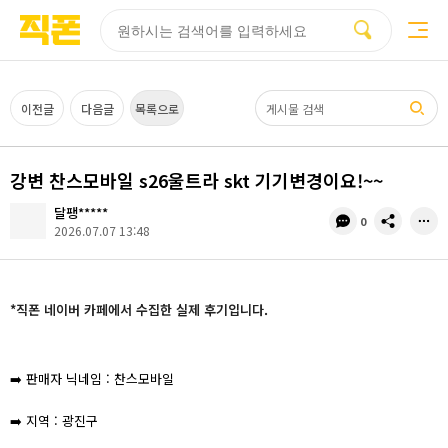
부산
양산
김해
울산
다름
검색
홈페이지
홈페이지
홈페이지
홈페이지
제작
제작
제작
제작
피코소프트
피코소프트
피코소프트
피코소프트
검색어
이전글
다음글
목록으로
강변 찬스모바일 s26울트라 skt 기기변경이요!~~
달팽*****
댓
공
0
2026.07.07 13:48
글
유
수
*직폰 네이버 카페에서 수집한 실제 후기입니다.
➡️ 판매자 닉네임 : 찬스모바일
➡️ 지역 : 광진구