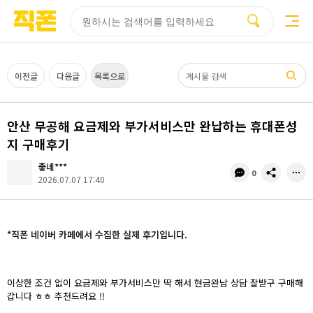
부산
양산
김해
울산
다름
검색
홈페이지
홈페이지
홈페이지
홈페이지
제작
제작
제작
제작
피코소프트
피코소프트
피코소프트
피코소프트
검색어
이전글
다음글
목록으로
안산 무공해 요금제와 부가서비스만 완납하는 휴대폰성
지 구매후기
좋네***
댓
공
0
2026.07.07 17:40
글
유
수
*직폰 네이버 카페에서 수집한 실제 후기입니다.
이상한 조건 없이 요금제와 부가서비스만 딱 해서 현금완납 상담 잘받구 구매해
갑니다 ㅎㅎ 추천드려요 !!