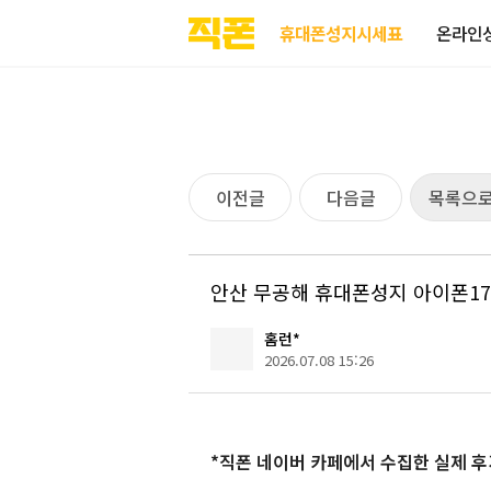
부산
양산
김해
울산
다름
검색
홈페이지
홈페이지
홈페이지
홈페이지
휴대폰성지시세표
온라인
제작
제작
제작
제작
피코소프트
피코소프트
피코소프트
피코소프트
이전글
다음글
목록으
안산 무공해 휴대폰성지 아이폰17
홈런*
2026.07.08 15:26
*직폰 네이버 카페에서 수집한 실제 