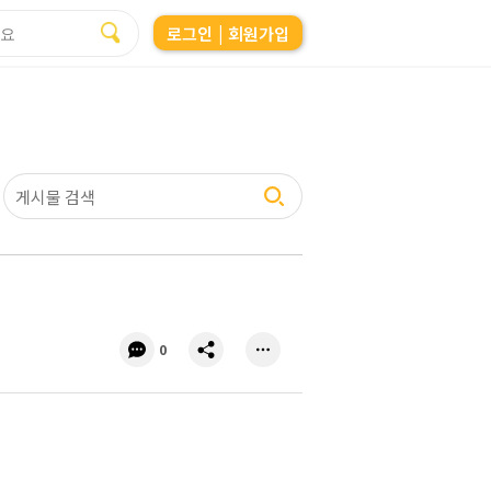
로그인
| 회원가입
댓
공
0
글
유
수