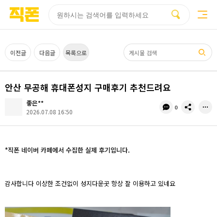
부산
양산
김해
울산
다름
검색
홈페이지
홈페이지
홈페이지
홈페이지
제작
제작
제작
제작
피코소프트
피코소프트
피코소프트
피코소프트
검색어
이전글
다음글
목록으로
안산 무공해 휴대폰성지 구매후기 추천드려요
좋은**
댓
공
0
2026.07.08 16:50
글
유
수
*직폰 네이버 카페에서 수집한 실제 후기입니다.
감사합니다 이상한 조건없이 성지다운곳 항상 잘 이용하고 있네요