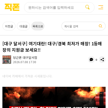
부산
양산
김해
울산
다름
검색
홈페이지
홈페이지
홈페이지
홈페이지
제작
제작
제작
제작
피코소프트
피코소프트
피코소프트
피코소프트
검색어
이전글
다음글
목록으로
[대구 달서구] 여기대란! 대구/경북 최저가 매장! 1등매
장의 지원금 보세요!!
당근폰 대구달서점
댓
공
0
2026.07.08 17:30
글
유
수
네이버 카페에서 가져온 시세표입니다.