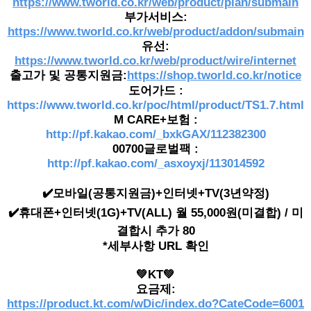
https://www.tworld.co.kr/web/product/plan/submain
부가서비스:
https://www.tworld.co.kr/web/product/addon/submain
유선:
https://www.tworld.co.kr/web/product/wire/internet
출고가 및 공통지원금:
https://shop.tworld.co.kr/notice
도어가드 :
https://www.tworld.co.kr/poc/html/product/TS1.7.html
M CARE+보험 :
http://pf.kakao.com/_bxkGAX/112382300
00700글로벌팩 :
http://pf.kakao.com/_asxoyxj/113014592
✔️모바일(공통지원금)+인터넷+TV(3년약정)
✔️휴대폰+인터넷(1G)+TV(ALL) 월 55,000원(미결합) / 미
결합시 추가 80
*세부사항 URL 확인
💚KT💚
요금제:
https://product.kt.com/wDic/index.do?CateCode=6001