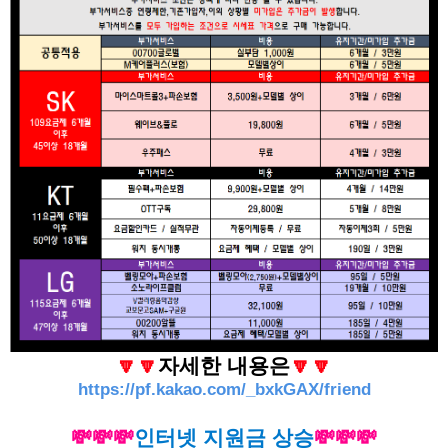
🔽🔽
자세한 내용은
🔽🔽
https://pf.kakao.com/_bxkGAX/friend
💸💸💸
인터넷 지원금 상승
💸💸💸