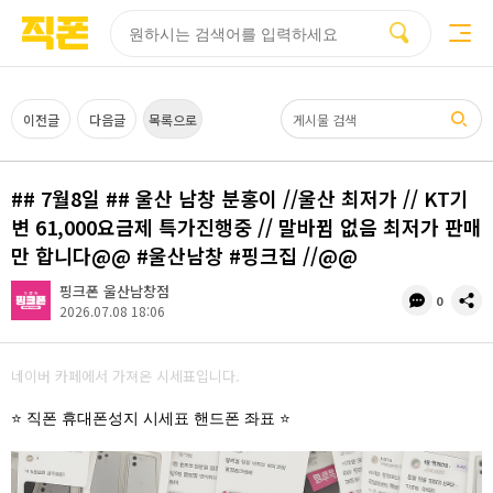
부산
양산
김해
울산
다름
검색
홈페이지
홈페이지
홈페이지
홈페이지
제작
제작
제작
제작
피코소프트
피코소프트
피코소프트
피코소프트
검색어
이전글
다음글
목록으로
## 7월8일 ## 울산 남창 분홍이 //울산 최저가 // KT기
변 61,000요금제 특가진행중 // 말바뀜 없음 최저가 판매
만 합니다@@ #울산남창 #핑크집 //@@
핑크폰 울산남창점
댓
공
0
2026.07.08 18:06
글
유
수
네이버 카페에서 가져온 시세표입니다.
⭐ 직폰 휴대폰성지 시세표 핸드폰 좌표 ⭐