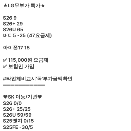
★LG무부가 특가★
S26 9
S26+ 29
S26U 65
버디5 -25 (47요금제)
아이폰17 15
✅ 115,000원 요금제
✅ 보험만 가입
#타업체비교시'꼭'부가금액확인
➖➖➖➖➖➖➖➖➖➖➖
❤️SK 이동/기변❤️
S26 0/0
S26+ 25/25
S26U 59/59
S25엣지 0/15
S25FE -30/5