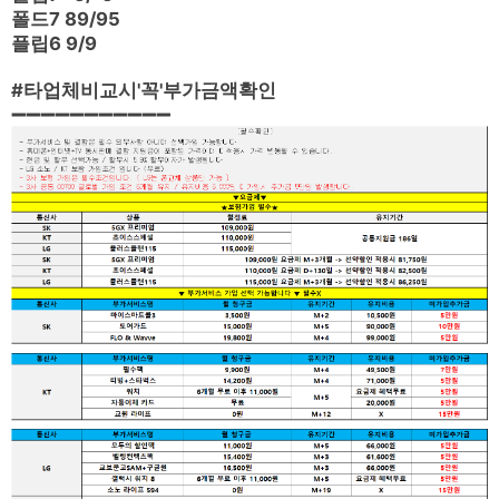
폴드7 89/95
플립6 9/9
#타업체비교시'꼭'부가금액확인
➖➖➖➖➖➖➖➖➖➖➖