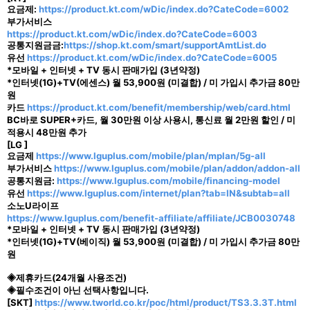
요금제:
https://product.kt.com/wDic/index.do?CateCode=6002
부가서비스
https://product.kt.com/wDic/index.do?CateCode=6003
공통지원금금:
https://shop.kt.com/smart/supportAmtList.do
유선
https://product.kt.com/wDic/index.do?CateCode=6005
*모바일 + 인터넷 + TV 동시 판매가입 (3년약정)
*인터넷(1G)+TV(에센스) 월 53,900원 (미결합) / 미 가입시 추가금 80만
원
카드
https://product.kt.com/benefit/membership/web/card.html
BC바로 SUPER+카드, 월 30만원 이상 사용시, 통신료 월 2만원 할인 / 미
적용시 48만원 추가
[LG ]
요금제
https://www.lguplus.com/mobile/plan/mplan/5g-all
부가서비스
https://www.lguplus.com/mobile/plan/addon/addon-all
공통지원금:
https://www.lguplus.com/mobile/financing-model
유선
https://www.lguplus.com/internet/plan?tab=IN&subtab=all
소노U라이프
https://www.lguplus.com/benefit-affiliate/affiliate/JCB0030748
*모바일 + 인터넷 + TV 동시 판매가입 (3년약정)
*인터넷(1G)+TV(베이직) 월 53,900원 (미결합) / 미 가입시 추가금 80만
원
◈제휴카드(24개월 사용조건)
◈필수조건이 아닌 선택사항입니다.
[SKT]
https://www.tworld.co.kr/poc/html/product/TS3.3.3T.html