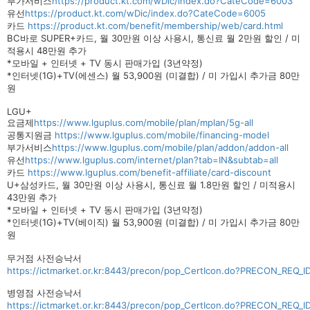
부가서비스
https://product.kt.com/wDic/index.do?CateCode=6003
유선
https://product.kt.com/wDic/index.do?CateCode=6005
카드
https://product.kt.com/benefit/membership/web/card.html
BC바로 SUPER+카드, 월 30만원 이상 사용시, 통신료 월 2만원 할인 / 미
적용시 48만원 추가
*모바일 + 인터넷 + TV 동시 판매가입 (3년약정)
*인터넷(1G)+TV(에센스) 월 53,900원 (미결합) / 미 가입시 추가금 80만
원
LGU+
요금제
https://www.lguplus.com/mobile/plan/mplan/5g-all
공통지원금
https://www.lguplus.com/mobile/financing-model
부가서비스
https://www.lguplus.com/mobile/plan/addon/addon-all
유선
https://www.lguplus.com/internet/plan?tab=IN&subtab=all
카드
https://www.lguplus.com/benefit-affiliate/card-discount
U+삼성카드, 월 30만원 이상 사용시, 통신료 월 1.8만원 할인 / 미적용시
43만원 추가
*모바일 + 인터넷 + TV 동시 판매가입 (3년약정)
*인터넷(1G)+TV(베이직) 월 53,900원 (미결합) / 미 가입시 추가금 80만
원
무거점 사전승낙서
https://ictmarket.or.kr:8443/precon/pop_CertIcon.do?PRECON_REQ
병영점 사전승낙서
https://ictmarket.or.kr:8443/precon/pop_CertIcon.do?PRECON_REQ