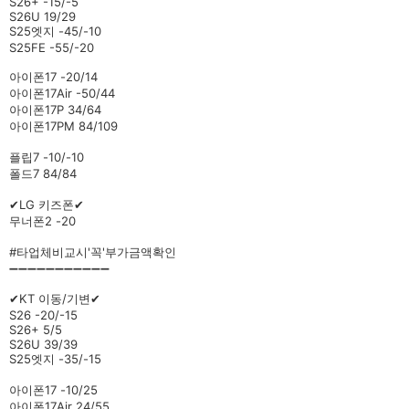
S26+ -15/-5
S26U 19/29
S25엣지 -45/-10
S25FE -55/-20
아이폰17 -20/14
아이폰17Air -50/44
아이폰17P 34/64
아이폰17PM 84/109
플립7 -10/-10
폴드7 84/84
✔LG 키즈폰✔
무너폰2 -20
#타업체비교시'꼭'부가금액확인
➖➖➖➖➖➖➖➖➖➖➖
✔KT 이동/기변✔
S26 -20/-15
S26+ 5/5
S26U 39/39
S25엣지 -35/-15
아이폰17 -10/25
아이폰17Air 24/55