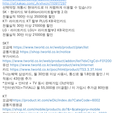
http://pf.kakao.com/_Arxhxcn/110917297
선택약정 개통시 현대카드로 더 저렴하게 이용할 수 있습니다
SK - 현대카드 M Edition(라이트할부형 2.0)
전월실적 100만 이상 35000원 할인
KT- 라이트카드 KT 할부 PLUS KB국민카드
전월실적 30만 이상 21000원 할인
LG - 라이트카드 LGU+ 라이트할부2 KB국민카드
전월실적 30만 이상 21000원 할인
SKT
요금제
https://www.tworld.co.kr/web/product/plan/list
공통지원금
https://shop.tworld.co.kr/notice
부가서비스
https://www.tworld.co.kr/web/product/addon/list?idxCtgCd=F01200
유선
https://www.tworld.co.kr/web/product/wire/internet
카드
https://www.tworld.co.kr/poc/html/product/TS3.3.3T.html
T나는혜택 삼성카드, 월 30만원 이상 사용시, 통신료 월 1.8만원 할인 / 미
적용시 43만원 추가
*모바일 + 인터넷 + TV 동시 판매가입 (3년약정)
*인터넷(1G)+TV(ALL) 월 55,000원 (미결합) / 미 가입시 추가금 80만원
KT
요금제
https://product.kt.com/wDic/index.do?CateCode=6002
공통지원원금
https://shop.kt.com/mobile/products.do?&=&category=mobile