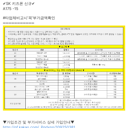
✔SK 키즈폰 신규✔
A175 -15
#타업체비교시'꼭'부가금액확인
➖➖➖➖➖➖➖➖➖➖➖
▼가입조건 및 부가서비스 상세 가입안내▼
http://pf.kakao.com/_Pqdxnn/109250381