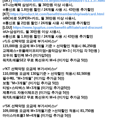
[SKT]
https://www.tworld.co.kr/poc/html/product/TS3.3.3T.html
⊙T나는혜택 삼성카드, 월 30만원 이상 사용시,
⊙통신료 월 1.8만원 할인 / 24개월 사용 시. 43만원 추가할인
[KT]
https://product.kt.com/benefit/membership/web/card.html
⊙BC바로 SUPER+카드, 월 30만원 이상 사용시,
⊙통신료 월 2만원 할인 / 24개월 사용 시 48만원 추가할인
[LGU]
https://www.lguplus.com/benefit-affiliate/card-discount
⊙U+삼성카드, 월 30만원 이상 사용시,
⊙통신료 월 1.8만원 할인 / 24개월 사용 시 43만원 추가할인
✅LG 선택약정 요금‍제 부가서비스✅
115,000원 요금제 M+3개월 기준 > 선약할인 적용시 86,250원
교체패스+유플레이프리미엄+음악감상 M+3 ( 미가입 각 5만원 )
모두의 할인팩 M+5 (미가입5만)
워치8,애플SE2 무료 회선유지 M+6 (미가입 추가금 5만)
✅KT 선택약정 요금제 부가서비스✅
110,000원 요금제 130일기준 > 선약할인 적용시 82,500원
필수팩L "M+3개월" (미가입 추가금 5만)
보험 "M+3개월" (미가입 추가금 5만)
티빙+스타벅스 M+3개월 (미가입 추가금5만)
제휴카드 자동이체조건 (미가입 추가금 5만)
워치8,애플SE2 무료 회선유지 M+6 (미가입 추가금 5만)
✅SK 선택약정 요금제 부가서비스✅
109,000원 요금제 M+3개월기준 >선약할인 적용시 81,750원
마이스마트콜3 M+4개월 (미가입 추가금 5만)