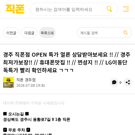
부산
양산
김해
울산
다름
검색
홈페이지
홈페이지
홈페이지
홈페이지
제작
제작
제작
제작
피코소프트
피코소프트
피코소프트
피코소프트
검색어
이전글
다음글
목록으로
경주 직폰점 OPEN 특가 얼른 상담받아보세요 !! // 경주
최저가보장!! // 휴대폰맛집 !! // 찐성지 !! // LG이동단
독특가 빨리 확인하세요 ㄱㄱㄱ
직폰 경주점
댓
공
0
2026.07.08 19:41
글
유
수
네이버 카페에서 가져온 시세표입니다.
🏢 오시는길 🏢
경상북도 경주시 용황로7길 8 1층 직폰
🅿 무료 주차 🅿