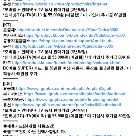
유선
https://www.tworld.co.kr/web/product/wire/internet
*모바일 + 인터넷 + TV 동시 판매가입 (3년약정)
*인터넷(1G)+TV(ALL) 월 55,000원 (미결합) / 미 가입시 추가금 80만원
➖➖➖➖➖
[KT]
요금제:
https://product.kt.com/wDic/index.do?CateCode=6002
부가서비스
https://product.kt.com/wDic/index.do?CateCode=6003
공통지원금금:
https://shop.kt.com/smart/supportAmtList.do
유선
https://product.kt.com/wDic/index.do?CateCode=6005
*모바일 + 인터넷 + TV 동시 판매가입 (3년약정)
*인터넷(1G)+TV(에센스) 월 53,900원 (미결합) / 미 가입시 추가금 80만원
카드
https://product.kt.com/benefit/membership/web/card.html
BC바로 SUPER+카드, 월 30만원 이상 사용시, 통신료 월 2만원 할인 / 미
적용시 48만원 추가
➖➖➖➖➖
[LG ]
요금제
https://www.lguplus.com/mobile/plan/mplan/5g-all
부가서비스
https://www.lguplus.com/mobile/plan/addon/addon-all
공통지원금:
https://www.lguplus.com/mobile/financing-model
유선
https://www.lguplus.com/internet/plan?tab=IN&subtab=all
*모바일 + 인터넷 + TV 동시 판매가입 (3년약정)
*인터넷(1G)+TV(베이직) 월 53,900원 (미결합) / 미 가입시 추가금 80만원
➖➖➖➖➖
◈제휴카드(24개월 사용조건)
◈필수조건이 아닌 선택사항입니다.