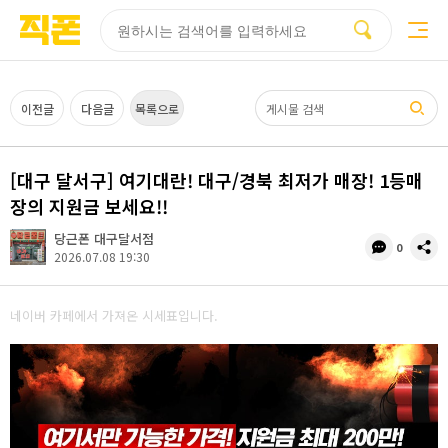
부산
양산
김해
울산
다름
검색
홈페이지
홈페이지
홈페이지
홈페이지
제작
제작
제작
제작
피코소프트
피코소프트
피코소프트
피코소프트
검색어
이전글
다음글
목록으로
[대구 달서구] 여기대란! 대구/경북 최저가 매장! 1등매
장의 지원금 보세요!!
당근폰 대구달서점
댓
공
0
2026.07.08 19:30
글
유
수
네이버 카페에서 가져온 시세표입니다.