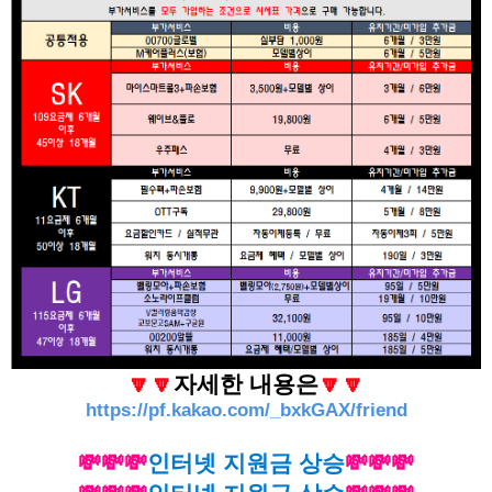
🔽🔽
자세한 내용은
🔽🔽
https://pf.kakao.com/_bxkGAX/friend
💸💸💸
인터넷 지원금 상승
💸💸💸