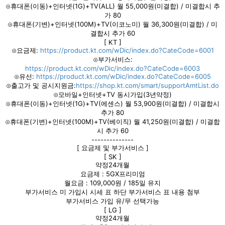
⊙휴대폰(이동)+인터넷(1G)+TV(ALL) 월 55,000원(미결합) / 미결합시 추
가 80
⊙휴대폰(기변)+인터넷(100M)+TV(이코노미) 월 36,300원(미결합) / 미
결합시 추가 60
[ KT ]
⊙요금제:
https://product.kt.com/wDic/index.do?CateCode=6001
⊙부가서비스:
https://product.kt.com/wDic/index.do?CateCode=6003
⊙유선:
https://product.kt.com/wDic/index.do?CateCode=6005
⊙출고가 및 공시지원금:
https://shop.kt.com/smart/supportAmtList.do
⊙모바일+인터넷+TV 동시가입(3년약정)
⊙휴대폰(이동)+인터넷(1G)+TV(에센스) 월 53,900원(미결합) / 미결합시
추가 80
⊙휴대폰(기변)+인터넷(100M)+TV(베이직) 월 41,250원(미결합) / 미결합
시 추가 60
--------------
[ 요금제 및 부가서비스 ]
[ SK ]
약정24개월
요금제 : 5GX프리미엄
월요금 : 109,000원 / 185일 유지
부가서비스 미 가입시 시세 표 하단 부가서비스 표 내용 첨부
부가서비스 가입 유/무 선택가능
[ LG ]
약정24개월