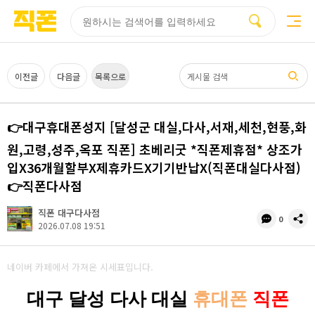
부산
양산
김해
울산
다름
검색
홈페이지
홈페이지
홈페이지
홈페이지
제작
제작
제작
제작
피코소프트
피코소프트
피코소프트
피코소프트
검색어
이전글
다음글
목록으로
👉대구휴대폰성지 [달성군 대실,다사,서재,세천,현풍,화
원,고령,성주,옥포 직폰] 초베리굿 *직폰제휴점* 상조가
입X36개월할부X제휴카드X기기반납X(직폰대실다사점)
👉직폰다사점
직폰 대구다사점
댓
공
0
2026.07.08 19:51
글
유
수
네이버 카페에서 가져온 시세표입니다.
대구 달성 다사 대실
휴대폰
직폰