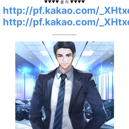
▼▼▼▼ 클 릭 ▼▼▼▼
http://pf.kakao.com/_XHtx
http://pf.kakao.com/_XHtx
--------------