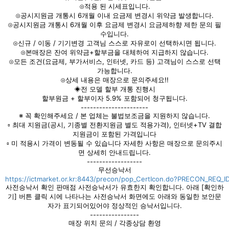
⊙적용 된 시세표입니다.
⊙공시지원금 개통시 6개월 이내 요금제 변경시 위약금 발생합니다.
⊙공시지원금 개통시 6개월 이후 요금제 변경시 요금제하향 제한 문의 필
수입니다.
⊙신규 / 이동 / 기기변경 고객님 스스로 자유로이 선택하시면 됩니다.
⊙본매장은 잔여 위약금+할부금을 대체하여 지급하지 않습니다.
⊙모든 조건(요금제, 부가서비스, 인터넷, 카드 등) 고객님이 스스로 선택
가능합니다.
⊙상세 내용은 매장으로 문의주세요!!
◈전 모델 할부 개통 진행시
할부원금 + 할부이자 5.9% 포함되어 청구됩니다.
----------------------
※ 꼭 확인해주세요 / 본 업체는 불법보조금을 지원하지 않습니다.
▫ 최대 지원금(공시, 기종별 전환지원금 별도 적용가격), 인터넷+TV 결합
지원금이 포함된 가격입니다
▫ 미 적용시 가격이 변동될 수 있습니다 자세한 사항은 매장으로 문의주시
면 상세히 안내드립니다.
------------------
무선승낙서
https://ictmarket.or.kr:8443/precon/pop_CertIcon.do?PRECON_REQ
사전승낙서 확인 판매점 사전승낙서가 유효한지 확인합니다. 아래 [확인하
기] 버튼 클릭 시에 나타나는 사전승낙서 화면에도 아래와 동일한 보안문
자가 표기되어있어야 정상적인 승낙서입니다.
----------------
매장 위치 문의 / 각종상담 환영