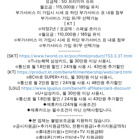
요금제 : 5G 프리미어 슈퍼
월요금 : 115,000원 / 185일 유지
부가서비스 미 가입시 시세 표 하단 부가서비스 표 내용 첨부
부가서비스 가입 유/무 선택가능
[ KT ]
⊙약정2년 / 요금제 : 스페셜 초이스
⊙월요금 : 110,000원 / 185일 유지
⊙부가서비스 미 가입시 시세 표 하단 부가서비스 표 내용 첨부
⊙부가서비스 가입 유/무 선택가능
------------
[SKT]
https://www.tworld.co.kr/poc/html/product/TS3.3.3T.html
⊙T나는혜택 삼성카드, 월 30만원 이상 사용시,
⊙통신료 월 1.8만원 할인 / 24개월 사용 시. 43만원 추가할인
[KT]
https://product.kt.com/benefit/membership/web/card.html
⊙BC바로 SUPER+카드, 월 30만원 이상 사용시,
⊙통신료 월 2만원 할인 / 24개월 사용 시 48만원 추가할인
[LGU]
https://www.lguplus.com/benefit-affiliate/card-discount
⊙U+삼성카드, 월 30만원 이상 사용시,
⊙통신료 월 1.8만원 할인 / 24개월 사용 시 43만원 추가할인
◈제휴카드(24개월 사용조건)
◈제휴카드는 필수조건이 아닌 선택사항입니다.
--------------
◈본 업체는 불법보조금을 지원하지 않습니다.
⊙공시지원금(+추가지원금15%), 전환지원금(+추가지원금15%)
⊙휴대폰(이동)+인터넷+TV 지원금80
⊙휴대폰(기변)+인터넷+TV 지원금60