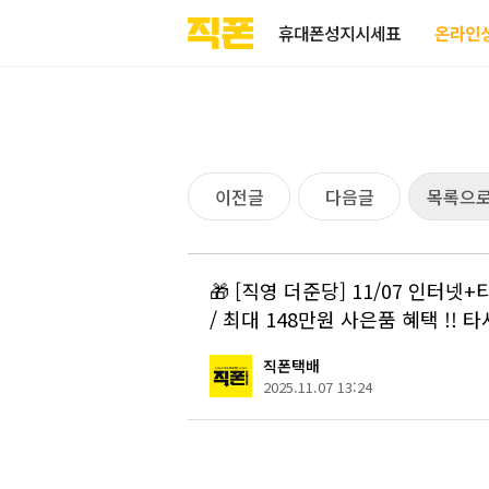
부산
양산
김해
울산
다름
검색
홈페이지
홈페이지
홈페이지
홈페이지
휴대폰성지시세표
온라인
제작
제작
제작
제작
피코소프트
피코소프트
피코소프트
피코소프트
이전글
다음글
목록으
🎁 [직영 더준당] 11/07 인터
/ 최대 148만원 사은품 혜택 !! 타
직폰택배
2025.11.07 13:24