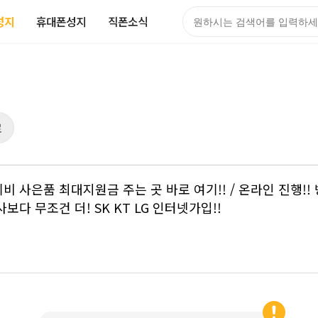
성지
휴대폰성지
직폰소식
검색어
로
넷+티비 사은품 최대지원금 주는 곳 바로 여기!! / 온라인 진행
사보다 무조건 더! SK KT LG 인터넷가입!!