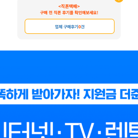
<직폰택배>
구매 전 직폰 후기를 확인해보세요!
업체 구매후기
0
건