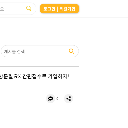
로그인
| 회원가입
!! 방문필요X 간편접수로 가입하자!!
댓
공
0
글
유
수