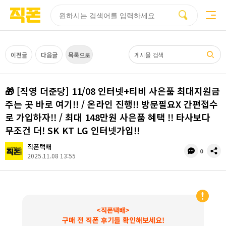
부산
양산
김해
울산
다름
검색
홈페이지
홈페이지
홈페이지
홈페이지
제작
제작
제작
제작
피코소프트
피코소프트
피코소프트
피코소프트
검색어
이전글
다음글
목록으로
🎁 [직영 더준당] 11/08 인터넷+티비 사은품 최대지원금
주는 곳 바로 여기!! / 온라인 진행!! 방문필요X 간편접수
로 가입하자!! / 최대 148만원 사은품 혜택 !! 타사보다
무조건 더! SK KT LG 인터넷가입!!
직폰택배
댓
공
0
2025.11.08 13:55
글
유
수
<직폰택배>
구매 전 직폰 후기를 확인해보세요!