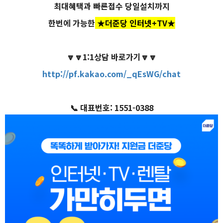
최대혜택과 빠른접수 당일설치까지
한번에 가능한
★더준당 인터넷+TV★
🔽🔽1:1상담 바로가기🔽🔽
http://pf.kakao.com/_qEsWG/chat
📞 대표번호: 1551-0388