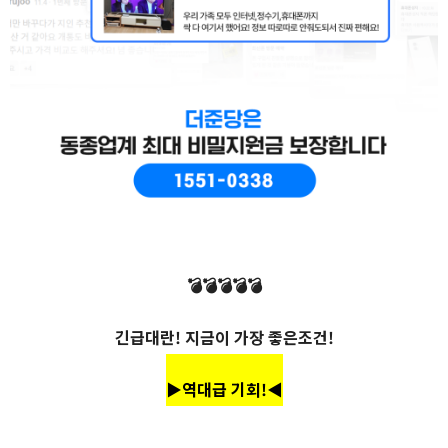
💣💣💣💣💣
긴급대란! 지금이 가장 좋은조건!
▶역대급 기회!◀