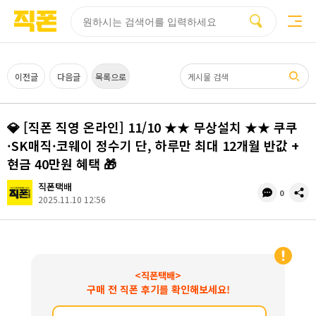
부산
양산
김해
울산
다름
검색
홈페이지
홈페이지
홈페이지
홈페이지
제작
제작
제작
제작
피코소프트
피코소프트
피코소프트
피코소프트
검색어
이전글
다음글
목록으로
💎 [직폰 직영 온라인] 11/10 ★★ 무상설치 ★★ 쿠쿠
·SK매직·코웨이 정수기 단, 하루만 최대 12개월 반값 +
현금 40만원 혜택 🎁
직폰택배
댓
공
0
2025.11.10 12:56
글
유
수
<직폰택배>
구매 전 직폰 후기를 확인해보세요!