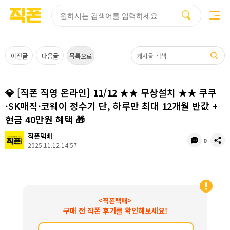
부산
양산
김해
울산
다름
검색
홈페이지
홈페이지
홈페이지
홈페이지
제작
제작
제작
제작
피코소프트
피코소프트
피코소프트
피코소프트
검색어
이전글
다음글
목록으로
💎 [직폰 직영 온라인] 11/12 ★★ 무상설치 ★★ 쿠쿠
·SK매직·코웨이 정수기 단, 하루만 최대 12개월 반값 +
현금 40만원 혜택 🎁
직폰택배
댓
공
0
2025.11.12 14:57
글
유
수
<직폰택배>
구매 전 직폰 후기를 확인해보세요!