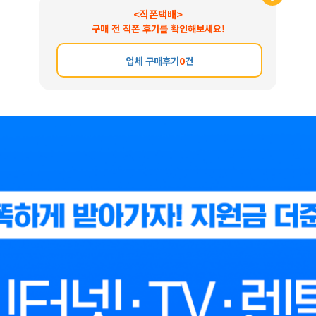
<직폰택배>
구매 전 직폰 후기를 확인해보세요!
업체 구매후기
0
건