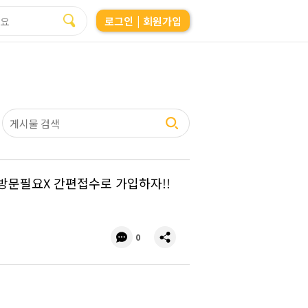
로그인
| 회원가입
!! 방문필요X 간편접수로 가입하자!!
댓
공
0
글
유
수