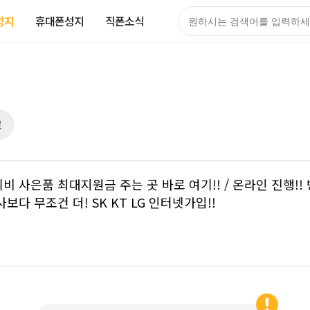
성지
휴대폰성지
직폰소식
검색어
로
넷+티비 사은품 최대지원금 주는 곳 바로 여기!! / 온라인 진행
사보다 무조건 더! SK KT LG 인터넷가입!!