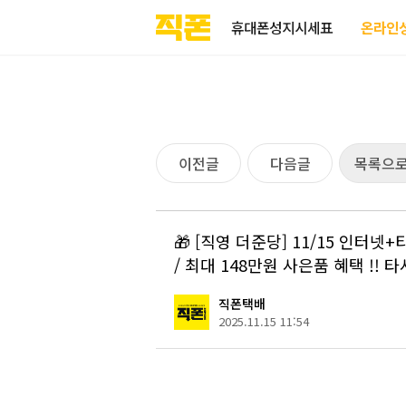
부산
양산
김해
울산
다름
검색
홈페이지
홈페이지
홈페이지
홈페이지
휴대폰성지시세표
온라인
제작
제작
제작
제작
피코소프트
피코소프트
피코소프트
피코소프트
이전글
다음글
목록으
🎁 [직영 더준당] 11/15 인터
/ 최대 148만원 사은품 혜택 !! 타
직폰택배
2025.11.15 11:54