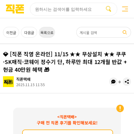
부산
양산
김해
울산
다름
검색
홈페이지
홈페이지
홈페이지
홈페이지
제작
제작
제작
제작
피코소프트
피코소프트
피코소프트
피코소프트
검색어
이전글
다음글
목록으로
💎 [직폰 직영 온라인] 11/15 ★★ 무상설치 ★★ 쿠쿠
·SK매직·코웨이 정수기 단, 하루만 최대 12개월 반값 +
현금 40만원 혜택 🎁
직폰택배
댓
공
0
2025.11.15 11:55
글
유
수
<직폰택배>
구매 전 직폰 후기를 확인해보세요!