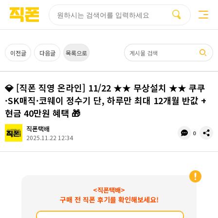
부산
양산
김해
울산
다름
검색
홈페이지
홈페이지
홈페이지
홈페이지
제작
제작
제작
제작
피코소프트
피코소프트
피코소프트
피코소프트
검색어
이전글
다음글
목록으로
💎 [직폰 직영 온라인] 11/22 ★★ 무상설치 ★★ 쿠쿠
·SK매직·코웨이 정수기 단, 하루만 최대 12개월 반값 +
현금 40만원 혜택 🎁
직폰택배
댓
공
0
2025.11.22 12:34
글
유
수
<직폰택배>
구매 전 직폰 후기를 확인해보세요!