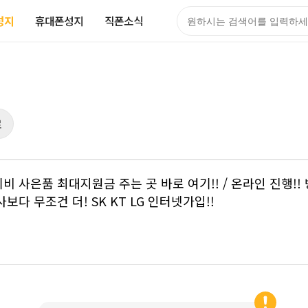
성지
휴대폰성지
직폰소식
검색어
로
넷+티비 사은품 최대지원금 주는 곳 바로 여기!! / 온라인 진행
사보다 무조건 더! SK KT LG 인터넷가입!!