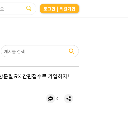
로그인
| 회원가입
!! 방문필요X 간편접수로 가입하자!!
댓
공
0
글
유
수