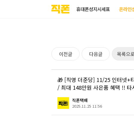
부산
양산
김해
울산
다름
검색
홈페이지
홈페이지
홈페이지
홈페이지
휴대폰성지시세표
온라인
제작
제작
제작
제작
피코소프트
피코소프트
피코소프트
피코소프트
이전글
다음글
목록으
🎁 [직영 더준당] 11/25 인터
/ 최대 148만원 사은품 혜택 !! 타
직폰택배
2025.11.25 11:56