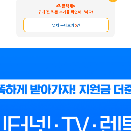
<직폰택배>
구매 전 직폰 후기를 확인해보세요!
업체 구매후기
0
건