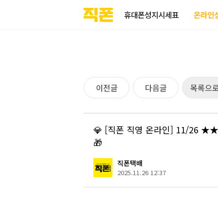
부산
양산
김해
울산
다름
검색
홈페이지
홈페이지
홈페이지
홈페이지
휴대폰성지시세표
온라인
제작
제작
제작
제작
피코소프트
피코소프트
피코소프트
피코소프트
이전글
다음글
목록으
💎 [직폰 직영 온라인] 11/26
🎁
직폰택배
2025.11.26 12:37