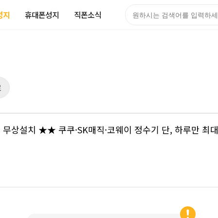
성지
휴대폰성지
직폰소식
검색어
로
 ★★ 무상설치 ★★ 쿠쿠·SK매직·코웨이 정수기 단, 하루만 최대