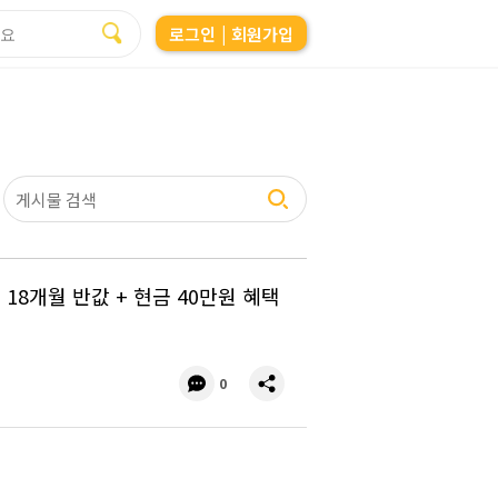
로그인
| 회원가입
 18개월 반값 + 현금 40만원 혜택
댓
공
0
글
유
수